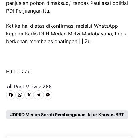
penjualan pohon dimaksud,” tandas Paul asal politisi
PDI Perjuangan itu.
Ketika hal diatas dikonfirmasi melalui WhatsApp
kepada Kadis DLH Medan Melvi Marlabayana, tidak
berkenan membalas chatingan.||| Zul
Editor : Zul
Post Views:
266
F
W
X
T
M
a
h
e
e
c
a
l
s
DPRD Medan Soroti Pembangunan Jalur Khusus BRT
e
t
e
s
b
s
g
e