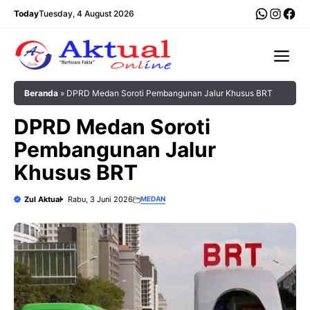
Langsung
WhatsA
Insta
Fac
Today
Tuesday, 4 August 2026
ke
isi
Me
Beranda
»
DPRD Medan Soroti Pembangunan Jalur Khusus BRT
DPRD Medan Soroti
Pembangunan Jalur
Khusus BRT
Zul Aktual
Rabu, 3 Juni 2026
MEDAN