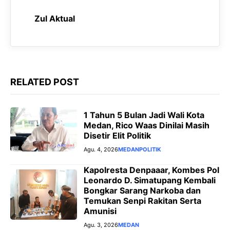
o
A
r
n
Zul Aktual
o
p
a
g
k
p
m
e
r
RELATED POST
1 Tahun 5 Bulan Jadi Wali Kota
Medan, Rico Waas Dinilai Masih
Disetir Elit Politik
Agu. 4, 2026
MEDAN
POLITIK
Kapolresta Denpaaar, Kombes Pol
Leonardo D. Simatupang Kembali
Bongkar Sarang Narkoba dan
Temukan Senpi Rakitan Serta
Amunisi
Agu. 3, 2026
MEDAN