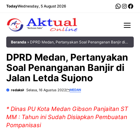
Langsung
WhatsA
Insta
Fac
Today
Wednesday, 5 August 2026
ke
isi
Me
Beranda
»
DPRD Medan, Pertanyakan Soal Penanganan Banjir di
Jalan Letda Sujono
DPRD Medan, Pertanyakan
Soal Penanganan Banjir di
Jalan Letda Sujono
redaksi
Selasa, 16 Agustus 2022
MEDAN
* Dinas PU Kota Medan Gibson Panjaitan ST
MM : Tahun ini Sudah Disiapkan Pembuatan
Pompanisasi