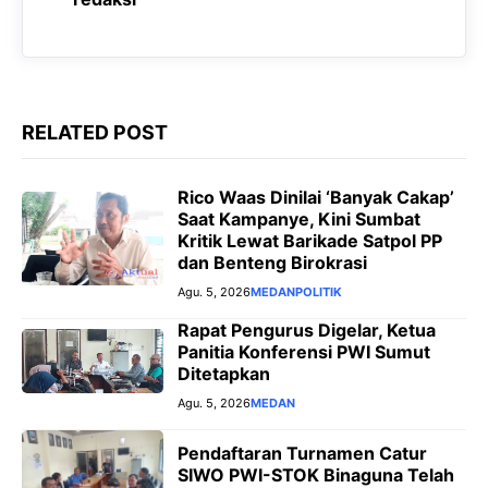
k
p
m
e
r
RELATED POST
Rico Waas Dinilai ‘Banyak Cakap’
Saat Kampanye, Kini Sumbat
Kritik Lewat Barikade Satpol PP
dan Benteng Birokrasi
Agu. 5, 2026
MEDAN
POLITIK
Rapat Pengurus Digelar, Ketua
Panitia Konferensi PWI Sumut
Ditetapkan
Agu. 5, 2026
MEDAN
Pendaftaran Turnamen Catur
SIWO PWI-STOK Binaguna Telah