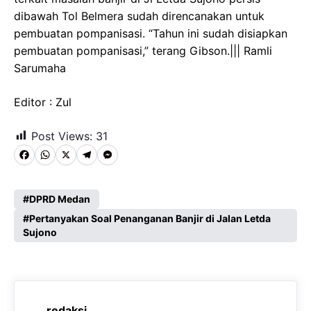
dibawah Tol Belmera sudah direncanakan untuk
pembuatan pompanisasi. “Tahun ini sudah disiapkan
pembuatan pompanisasi,” terang Gibson.||| Ramli
Sarumaha
Editor : Zul
Post Views:
31
F
W
X
T
M
a
h
e
e
c
a
l
s
DPRD Medan
e
Pertanyakan Soal Penanganan Banjir di Jalan Letda
t
e
s
Sujono
b
s
g
e
o
A
r
n
o
p
a
g
redaksi