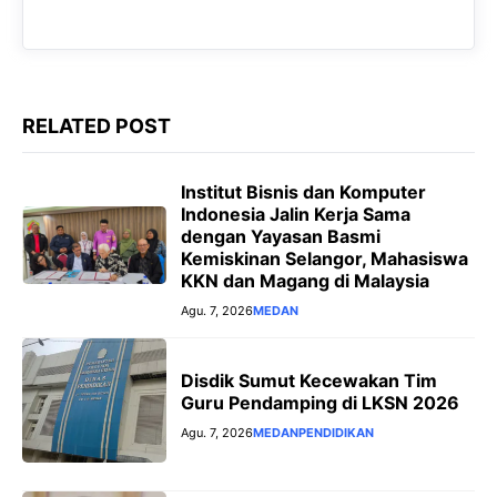
k
p
m
e
r
RELATED POST
Institut Bisnis dan Komputer
Indonesia Jalin Kerja Sama
dengan Yayasan Basmi
Kemiskinan Selangor, Mahasiswa
KKN dan Magang di Malaysia
Agu. 7, 2026
MEDAN
Disdik Sumut Kecewakan Tim
Guru Pendamping di LKSN 2026
Agu. 7, 2026
MEDAN
PENDIDIKAN