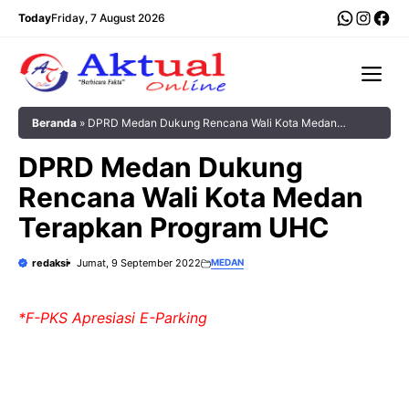
Langsung
WhatsA
Insta
Fac
Today
Friday, 7 August 2026
ke
isi
Me
Beranda
»
DPRD Medan Dukung Rencana Wali Kota Medan
Terapkan Program UHC
DPRD Medan Dukung
Rencana Wali Kota Medan
Terapkan Program UHC
redaksi
Jumat, 9 September 2022
MEDAN
*F-PKS Apresiasi E-Parking