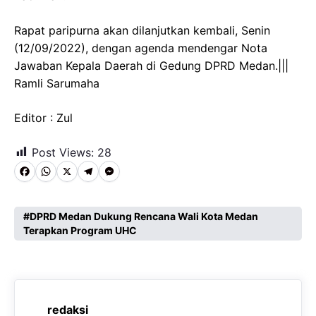
Rapat paripurna akan dilanjutkan kembali, Senin
(12/09/2022), dengan agenda mendengar Nota
Jawaban Kepala Daerah di Gedung DPRD Medan.|||
Ramli Sarumaha
Editor : Zul
Post Views:
28
F
W
X
T
M
a
h
e
e
c
a
l
s
DPRD Medan Dukung Rencana Wali Kota Medan
Terapkan Program UHC
e
t
e
s
b
s
g
e
o
A
r
n
o
p
a
g
redaksi