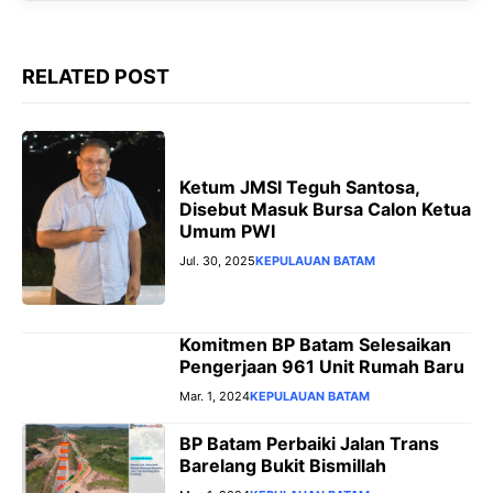
k
p
m
e
r
RELATED POST
Ketum JMSI Teguh Santosa,
Disebut Masuk Bursa Calon Ketua
Umum PWI
Jul. 30, 2025
KEPULAUAN BATAM
Komitmen BP Batam Selesaikan
Pengerjaan 961 Unit Rumah Baru
Mar. 1, 2024
KEPULAUAN BATAM
BP Batam Perbaiki Jalan Trans
Barelang Bukit Bismillah