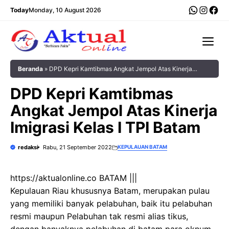
Langsung
WhatsA
Insta
Fac
Today
Monday, 10 August 2026
ke
isi
Me
Beranda
»
DPD Kepri Kamtibmas Angkat Jempol Atas Kinerja
Imigrasi Kelas I TPI Batam
DPD Kepri Kamtibmas
Angkat Jempol Atas Kinerja
Imigrasi Kelas I TPI Batam
redaksi
Rabu, 21 September 2022
KEPULAUAN BATAM
https://aktualonline.co BATAM |||
Kepulauan Riau khususnya Batam, merupakan pulau
yang memiliki banyak pelabuhan, baik itu pelabuhan
resmi maupun Pelabuhan tak resmi alias tikus,
dengan banyaknya pelabuhan di batam para oknum