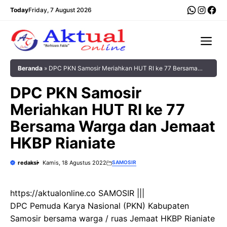
Langsung
WhatsA
Insta
Fac
Today
Friday, 7 August 2026
ke
isi
Me
Beranda
»
DPC PKN Samosir Meriahkan HUT RI ke 77 Bersama
Warga dan Jemaat HKBP Rianiate
DPC PKN Samosir
Meriahkan HUT RI ke 77
Bersama Warga dan Jemaat
HKBP Rianiate
redaksi
Kamis, 18 Agustus 2022
SAMOSIR
https://aktualonline.co SAMOSIR |||
DPC Pemuda Karya Nasional (PKN) Kabupaten
Samosir bersama warga / ruas Jemaat HKBP Rianiate