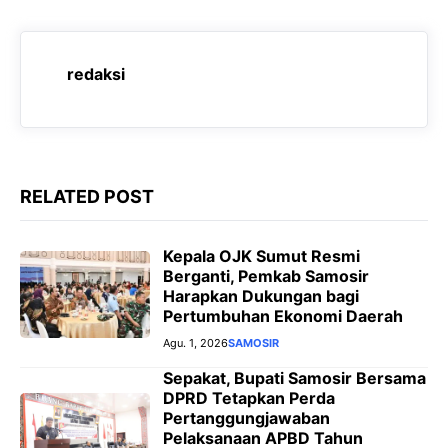
b
s
g
e
o
A
r
n
o
p
a
g
redaksi
k
p
m
e
r
RELATED POST
Kepala OJK Sumut Resmi
Berganti, Pemkab Samosir
Harapkan Dukungan bagi
Pertumbuhan Ekonomi Daerah
Agu. 1, 2026
SAMOSIR
Sepakat, Bupati Samosir Bersama
DPRD Tetapkan Perda
Pertanggungjawaban
Pelaksanaan APBD Tahun