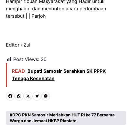
Hampir ribuan Masyarakat yang Hadir untuk
menghadiri dan menonton acara perlombaan
tersebut.||| ParjoN
Editor : Zul
Post Views:
20
READ
Bupati Samosir Serahkan SK PPPK
Tenaga Kesehatan
F
W
X
T
M
a
h
e
e
c
a
l
s
DPC PKN Samosir Meriahkan HUT RI ke 77 Bersama
Warga dan Jemaat HKBP Rianiate
e
t
e
s