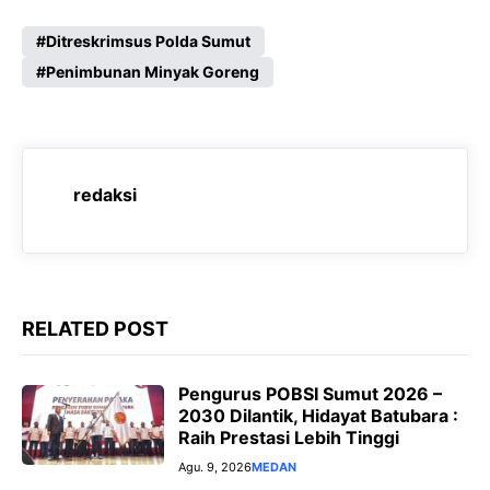
a
h
e
e
c
a
l
s
Ditreskrimsus Polda Sumut
e
Penimbunan Minyak Goreng
t
e
s
b
s
g
e
o
A
r
n
o
p
a
g
redaksi
k
p
m
e
r
RELATED POST
Pengurus POBSI Sumut 2026 –
2030 Dilantik, Hidayat Batubara :
Raih Prestasi Lebih Tinggi
Agu. 9, 2026
MEDAN