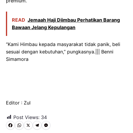
premium.
READ
Jemaah Haji Diimbau Perhatikan Barang
Bawaan Jelang Kepulangan
“Kami Himbau kepada masyarakat tidak panik, beli
sesuai dengan kebutuhan,” pungkasnya.||| Benni
Simamora
Editor : Zul
Post Views:
34
F
W
X
T
M