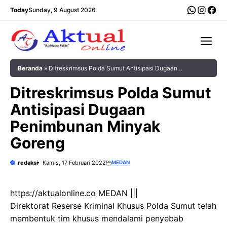
Langsung
WhatsA
Insta
Fac
Today
Sunday, 9 August 2026
ke
isi
Me
Beranda
»
Ditreskrimsus Polda Sumut Antisipasi Dugaan
Penimbunan Minyak Goreng
Ditreskrimsus Polda Sumut
Antisipasi Dugaan
Penimbunan Minyak
Goreng
redaksi
Kamis, 17 Februari 2022
MEDAN
https://aktualonline.co MEDAN |||
Direktorat Reserse Kriminal Khusus Polda Sumut telah
membentuk tim khusus mendalami penyebab