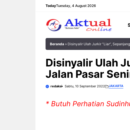
Langsung
Today
Tuesday, 4 August 2026
ke
isi
Beranda
»
Disinyalir Ulah Jurkir “Liar”, Sepanja
Disinyalir Ulah J
Jalan Pasar Sen
JAKARTA
redaksi
Sabtu, 10 September 2022
* Butuh Perhatian Sudinh