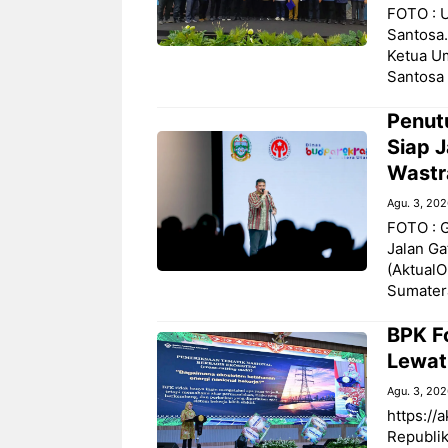
FOTO : U
Santosa.
Ketua U
Santosa
Penut
Siap J
Wastr
Agu. 3, 20
FOTO : 
Jalan Ga
(AktualO
Sumater
BPK F
Lewat
Agu. 3, 20
https://
Republik