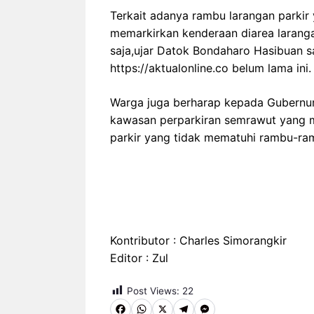
Terkait adanya rambu larangan parkir 
memarkirkan kenderaan diarea laranga
saja,ujar Datok Bondaharo Hasibuan 
https://aktualonline.co belum lama ini.
Warga juga berharap kepada Gubernur
kawasan perparkiran semrawut yang 
parkir yang tidak mematuhi rambu-ramb
Kontributor : Charles Simorangkir
Editor : Zul
Post Views:
22
F
W
X
T
M