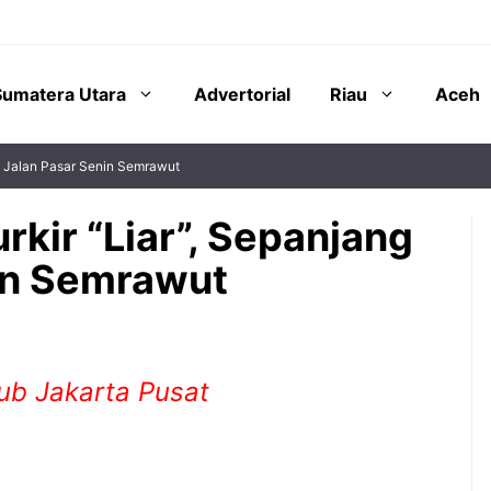
Sumatera Utara
Advertorial
Riau
Aceh
ng Jalan Pasar Senin Semrawut
urkir “Liar”, Sepanjang
in Semrawut
ub Jakarta Pusat