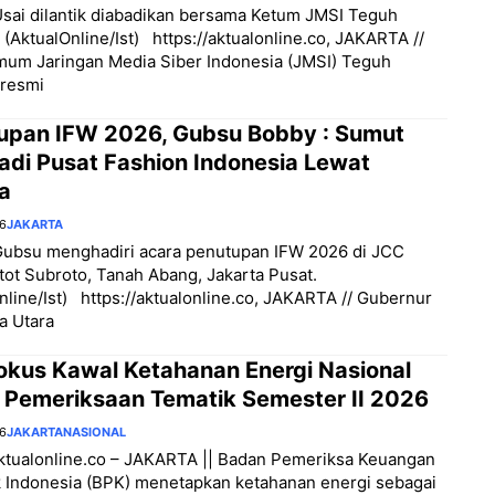
sai dilantik diabadikan bersama Ketum JMSI Teguh
 (AktualOnline/Ist) https://aktualonline.co, JAKARTA //
mum Jaringan Media Siber Indonesia (JMSI) Teguh
 resmi
upan IFW 2026, Gubsu Bobby : Sumut
adi Pusat Fashion Indonesia Lewat
a
26
JAKARTA
Gubsu menghadiri acara penutupan IFW 2026 di JCC
tot Subroto, Tanah Abang, Jakarta Pusat.
nline/Ist) https://aktualonline.co, JAKARTA // Gubernur
a Utara
okus Kawal Ketahanan Energi Nasional
 Pemeriksaan Tematik Semester II 2026
26
JAKARTA
NASIONAL
aktualonline.co – JAKARTA || Badan Pemeriksa Keuangan
 Indonesia (BPK) menetapkan ketahanan energi sebagai