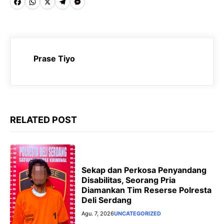
F
W
X
T
M
a
h
e
e
c
a
l
s
e
t
e
s
Prase Tiyo
b
s
g
e
o
A
r
n
o
p
a
g
k
p
m
e
RELATED POST
r
Sekap dan Perkosa Penyandang
Disabilitas, Seorang Pria
Diamankan Tim Reserse Polresta
Deli Serdang
Agu. 7, 2026
UNCATEGORIZED