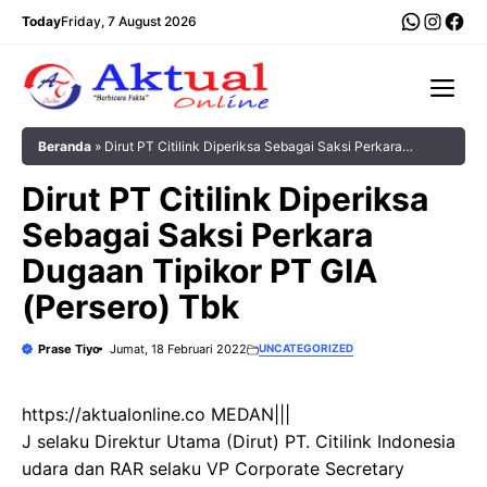
Langsung
WhatsA
Insta
Fac
Today
Friday, 7 August 2026
ke
isi
Me
Beranda
»
Dirut PT Citilink Diperiksa Sebagai Saksi Perkara
Dugaan Tipikor PT GIA (Persero) Tbk
Dirut PT Citilink Diperiksa
Sebagai Saksi Perkara
Dugaan Tipikor PT GIA
(Persero) Tbk
Prase Tiyo
Jumat, 18 Februari 2022
UNCATEGORIZED
https://aktualonline.co MEDAN|||
J selaku Direktur Utama (Dirut) PT. Citilink Indonesia
udara dan RAR selaku VP Corporate Secretary