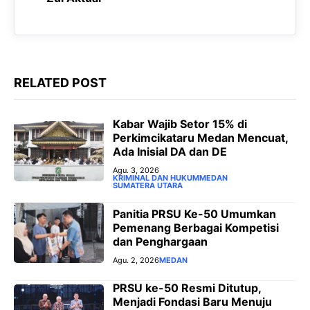
k
p
m
e
r
RELATED POST
‎Kabar Wajib Setor 15% di
Perkimcikataru Medan Mencuat,
Ada Inisial DA dan DE
Agu. 3, 2026
KRIMINAL DAN HUKUM
MEDAN
SUMATERA UTARA
Panitia PRSU Ke-50 Umumkan
Pemenang Berbagai Kompetisi
dan Penghargaan
Agu. 2, 2026
MEDAN
PRSU ke-50 Resmi Ditutup,
Menjadi Fondasi Baru Menuju