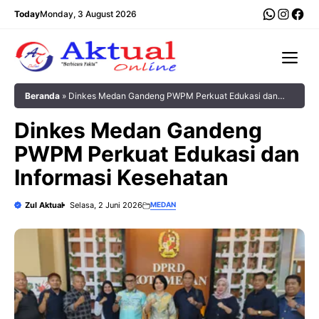
Langsung
WhatsA
Insta
Fac
Today
Monday, 3 August 2026
ke
isi
Me
Beranda
»
Dinkes Medan Gandeng PWPM Perkuat Edukasi dan
Informasi Kesehatan
Dinkes Medan Gandeng
PWPM Perkuat Edukasi dan
Informasi Kesehatan
Zul Aktual
Selasa, 2 Juni 2026
MEDAN