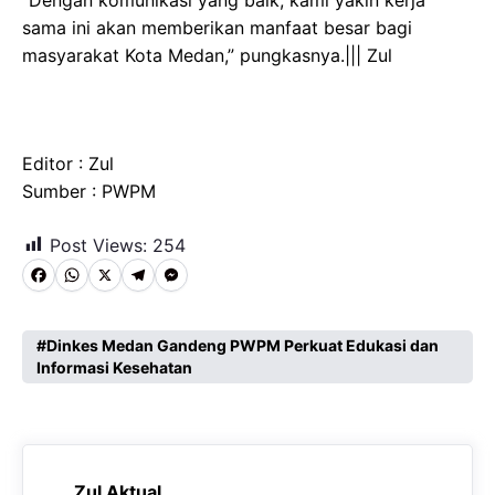
sama ini akan memberikan manfaat besar bagi
masyarakat Kota Medan,” pungkasnya.||| Zul
Editor : Zul
Sumber : PWPM
Post Views:
254
F
W
X
T
M
a
h
e
e
c
a
l
s
Dinkes Medan Gandeng PWPM Perkuat Edukasi dan
Informasi Kesehatan
e
t
e
s
b
s
g
e
o
A
r
n
o
p
a
g
Zul Aktual