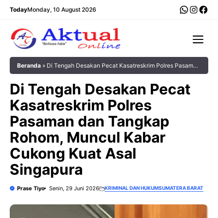
Langsung
WhatsA
Insta
Fac
Today
Monday, 10 August 2026
ke
isi
Me
Beranda
»
‎Di Tengah Desakan Pecat Kasatreskrim Polres Pasaman
dan Tangkap Rohom, Muncul Kabar Cukong Kuat Asal Singapura
‎Di Tengah Desakan Pecat
Kasatreskrim Polres
Pasaman dan Tangkap
Rohom, Muncul Kabar
Cukong Kuat Asal
Singapura
Prase Tiyo
Senin, 29 Juni 2026
KRIMINAL DAN HUKUM
SUMATERA BARAT