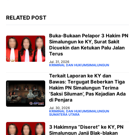
r
RELATED POST
‎Buka-Bukaan Pelapor 3 Hakim PN
Simalungun ke KY, Surat Sakit
Dicuekin dan Ketukan Palu Jalan
Terus ‎
Jul. 31, 2026
KRIMINAL DAN HUKUM
SIMALUNGUN
‎Terkait Laporan ke KY dan
Bawas: Tergugat Beberkan Tiga
Hakim PN Simalungun Terima
‘Saksi Siluman’, Pas Kejadian Ada
di Penjara
Jul. 30, 2026
KRIMINAL DAN HUKUM
SIMALUNGUN
SUMATERA UTARA
3 Hakimnya “Diseret” ke KY, PN
Simalungun Janji Blak-blakan