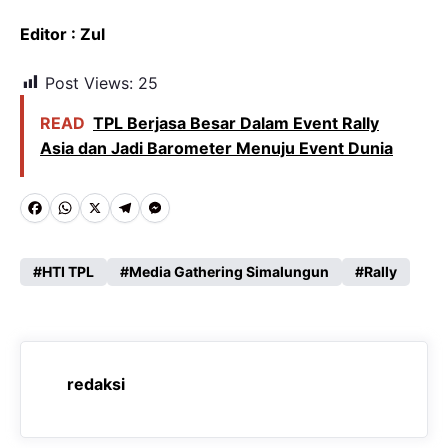
Editor : Zul
Post Views:
25
READ
TPL Berjasa Besar Dalam Event Rally
Asia dan Jadi Barometer Menuju Event Dunia
F
W
X
T
M
a
h
e
e
c
a
l
s
HTI TPL
Media Gathering Simalungun
Rally
e
t
e
s
b
s
g
e
o
A
r
n
redaksi
o
p
a
g
k
p
m
e