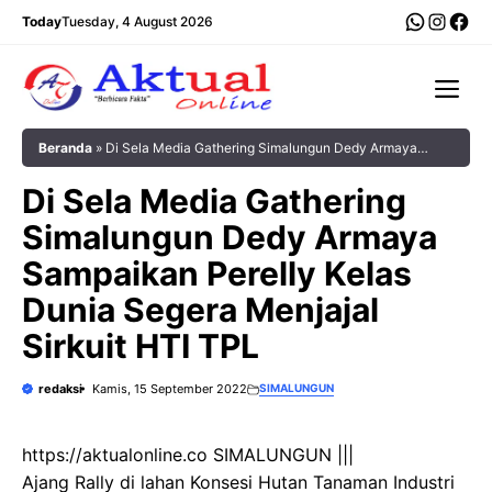
Langsung
WhatsA
Insta
Fac
Today
Tuesday, 4 August 2026
ke
isi
Me
Beranda
»
Di Sela Media Gathering Simalungun Dedy Armaya
Sampaikan Perelly Kelas Dunia Segera Menjajal Sirkuit HTI TPL
Di Sela Media Gathering
Simalungun Dedy Armaya
Sampaikan Perelly Kelas
Dunia Segera Menjajal
Sirkuit HTI TPL
redaksi
Kamis, 15 September 2022
SIMALUNGUN
https://aktualonline.co SIMALUNGUN |||
Ajang Rally di lahan Konsesi Hutan Tanaman Industri