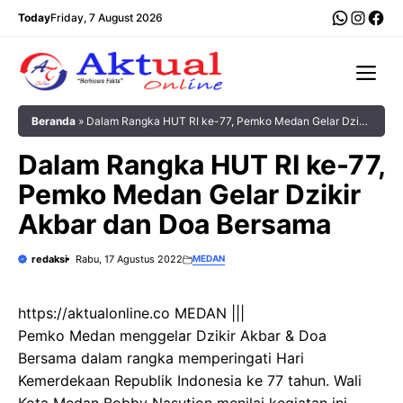
Langsung
WhatsA
Insta
Fac
Today
Friday, 7 August 2026
ke
isi
Me
Beranda
»
Dalam Rangka HUT RI ke-77, Pemko Medan Gelar Dzikir
Akbar dan Doa Bersama
Dalam Rangka HUT RI ke-77,
Pemko Medan Gelar Dzikir
Akbar dan Doa Bersama
redaksi
Rabu, 17 Agustus 2022
MEDAN
https://aktualonline.co MEDAN |||
Pemko Medan menggelar Dzikir Akbar & Doa
Bersama dalam rangka memperingati Hari
Kemerdekaan Republik Indonesia ke 77 tahun. Wali
Kota Medan Bobby Nasution menilai kegiatan ini