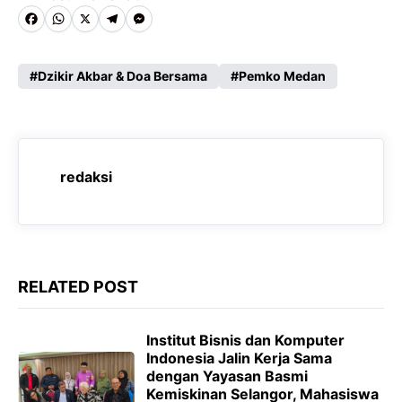
F
W
X
T
M
a
h
e
e
c
a
l
s
Dzikir Akbar & Doa Bersama
Pemko Medan
e
t
e
s
b
s
g
e
o
A
r
n
redaksi
o
p
a
g
k
p
m
e
r
RELATED POST
Institut Bisnis dan Komputer
Indonesia Jalin Kerja Sama
dengan Yayasan Basmi
Kemiskinan Selangor, Mahasiswa