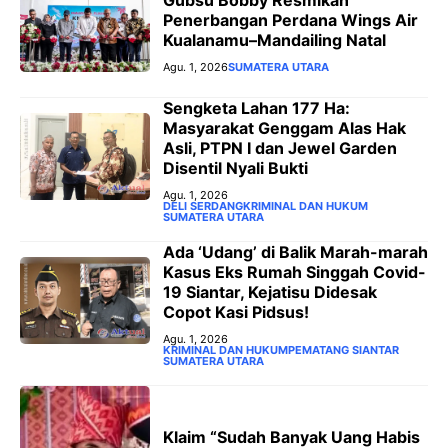
Gubsu Bobby Resmikan
Penerbangan Perdana Wings Air
Kualanamu–Mandailing Natal
Agu. 1, 2026
SUMATERA UTARA
Sengketa Lahan 177 Ha:
Masyarakat Genggam Alas Hak
Asli, PTPN I dan Jewel Garden
Disentil Nyali Bukti
Agu. 1, 2026
DELI SERDANG
KRIMINAL DAN HUKUM
SUMATERA UTARA
Ada ‘Udang’ di Balik Marah-marah
Kasus Eks Rumah Singgah Covid-
19 Siantar, Kejatisu Didesak
Copot Kasi Pidsus!
Agu. 1, 2026
KRIMINAL DAN HUKUM
PEMATANG SIANTAR
SUMATERA UTARA
Klaim “Sudah Banyak Uang Habis