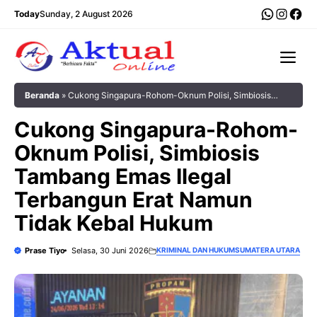
Langsung
WhatsA
Insta
Fac
Today
Sunday, 2 August 2026
ke
isi
Me
Beranda
»
Cukong Singapura-Rohom-Oknum Polisi, Simbiosis
Tambang Emas Ilegal Terbangun Erat Namun Tidak Kebal Hukum
Cukong Singapura-Rohom-
Oknum Polisi, Simbiosis
Tambang Emas Ilegal
Terbangun Erat Namun
Tidak Kebal Hukum
Prase Tiyo
Selasa, 30 Juni 2026
KRIMINAL DAN HUKUM
SUMATERA UTARA