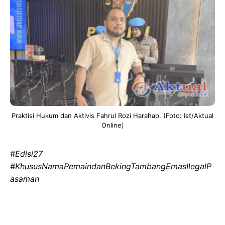
Praktisi Hukum dan Aktivis Fahrul Rozi Harahap. (Foto: Ist/Aktual
Online)
‎#Edisi27
‎#KhususNamaPemaindanBekingTambangEmasIlegalP
asaman