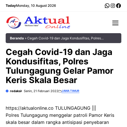
Langsung
WhatsA
Insta
Fac
Today
Monday, 10 August 2026
ke
isi
Me
Beranda
»
Cegah Covid-19 dan Jaga Kondusifitas, Polres
Tulungagung Gelar Pamor Keris Skala Besar
Cegah Covid-19 dan Jaga
Kondusifitas, Polres
Tulungagung Gelar Pamor
Keris Skala Besar
redaksi
Senin, 21 Februari 2022
JAWA TIMUR
https://aktualonline.co TULUNGAGUNG |||
Polres Tulungagung menggelar patroli Pamor Keris
skala besar dalam rangka antisipasi penyebaran