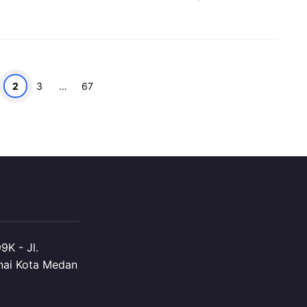
an
alaman
Halaman
Halaman
2
3
…
67
K - Jl.
nai Kota Medan