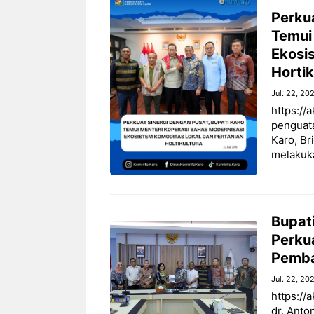
Perkua
Temui
Ekosi
Hortik
Jul. 22, 20
https://
penguata
Karo, Br
melakuk
Bupat
Perkua
Pemb
Jul. 22, 20
https://
dr. Anto