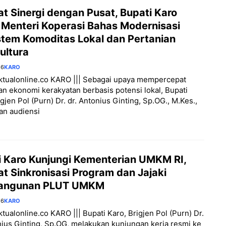
t Sinergi dengan Pusat, Bupati Karo
 Menteri Koperasi Bahas Modernisasi
stem Komoditas Lokal dan Pertanian
ultura
26
KARO
aktualonline.co KARO ||| Sebagai upaya mempercepat
n ekonomi kerakyatan berbasis potensi lokal, Bupati
igjen Pol (Purn) Dr. dr. Antonius Ginting, Sp.OG., M.Kes.,
an audiensi
i Karo Kunjungi Kementerian UMKM RI,
t Sinkronisasi Program dan Jajaki
angunan PLUT UMKM
26
KARO
aktualonline.co KARO ||| Bupati Karo, Brigjen Pol (Purn) Dr.
nius Ginting, Sp.OG, melakukan kunjungan kerja resmi ke