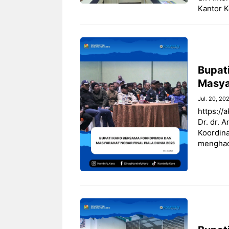
Kantor K
Bupat
Masya
Jul. 20, 20
https://
Dr. dr. 
Koordin
menghadi