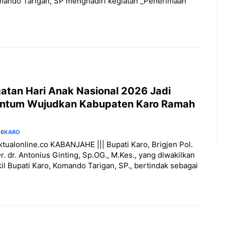
mando Tarigan, SP menghadiri kegiatan _Penerimaan
gatan Hari Anak Nasional 2026 Jadi
tum Wujudkan Kabupaten Karo Ramah
26
KARO
aktualonline.co KABANJAHE ||| Bupati Karo, Brigjen Pol.
Dr. dr. Antonius Ginting, Sp.OG., M.Kes., yang diwakilkan
il Bupati Karo, Komando Tarigan, SP., bertindak sebagai