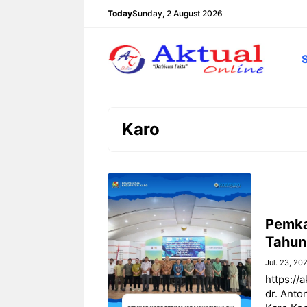
Langsung
Today
Sunday, 2 August 2026
ke
isi
Karo
Pemka
Tahun
Jul. 23, 20
https://
dr. Anto