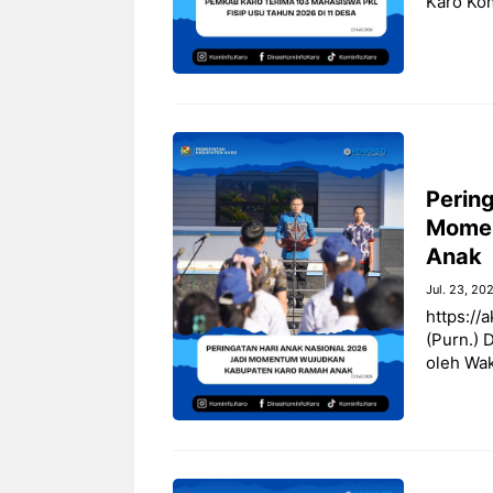
Karo Ko
Perin
Momen
Anak
Jul. 23, 20
https://
(Purn.) 
oleh Wak