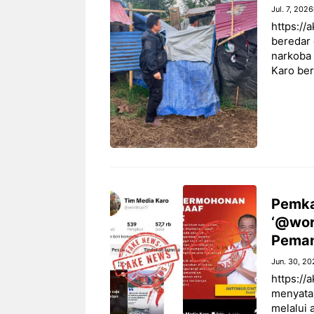
Jul. 7, 2026
https://
beredar 
narkoba 
Karo be
Pemka
‘@wor
Peman
Jun. 30, 20
https://
menyatak
melalui 