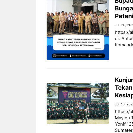
Bupat
Bunga
Petani
Jul. 20, 20
https://
dr. Anto
Komando
Kunju
Tekank
Kesia
Jul. 10, 20
https://
Mayjen T
Yonif 12
Sumatera