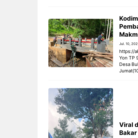
Kodim
Pemba
Makm
Jul. 10, 20
https://
Yon TP 
Desa Bu
Jumat(1
Viral 
Bakar