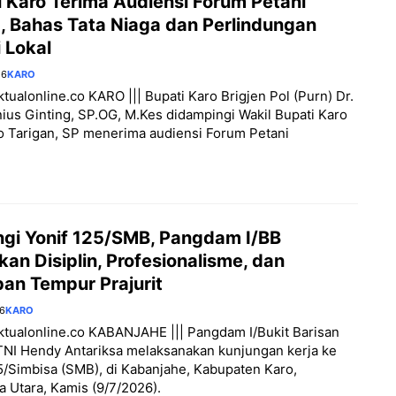
i Karo Terima Audiensi Forum Petani
, Bahas Tata Niaga dan Perlindungan
 Lokal
26
KARO
aktualonline.co KARO ||| Bupati Karo Brigjen Pol (Purn) Dr.
nius Ginting, SP.OG, M.Kes didampingi Wakil Bupati Karo
 Tarigan, SP menerima audiensi Forum Petani
ngi Yonif 125/SMB, Pangdam I/BB
an Disiplin, Profesionalisme, dan
pan Tempur Prajurit
26
KARO
aktualonline.co KABANJAHE ||| Pangdam I/Bukit Barisan
NI Hendy Antariksa melaksanakan kunjungan kerja ke
5/Simbisa (SMB), di Kabanjahe, Kabupaten Karo,
 Utara, Kamis (9/7/2026).