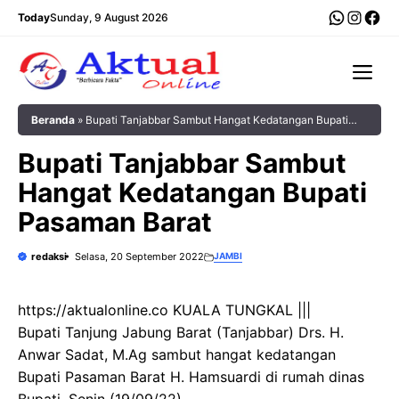
Langsung
WhatsA
Insta
Fac
Today
Sunday, 9 August 2026
ke
isi
Me
Beranda
»
Bupati Tanjabbar Sambut Hangat Kedatangan Bupati
Pasaman Barat
Bupati Tanjabbar Sambut
Hangat Kedatangan Bupati
Pasaman Barat
redaksi
Selasa, 20 September 2022
JAMBI
https://aktualonline.co KUALA TUNGKAL |||
Bupati Tanjung Jabung Barat (Tanjabbar) Drs. H.
Anwar Sadat, M.Ag sambut hangat kedatangan
Bupati Pasaman Barat H. Hamsuardi di rumah dinas
Bupati, Senin (19/09/22).