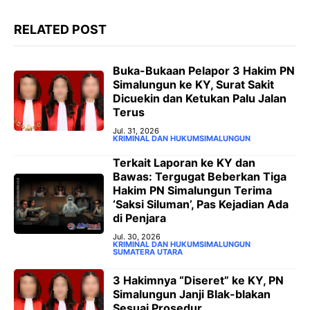
RELATED POST
‎Buka-Bukaan Pelapor 3 Hakim PN
Simalungun ke KY, Surat Sakit
Dicuekin dan Ketukan Palu Jalan
Terus ‎
Jul. 31, 2026
KRIMINAL DAN HUKUM
SIMALUNGUN
‎Terkait Laporan ke KY dan
Bawas: Tergugat Beberkan Tiga
Hakim PN Simalungun Terima
‘Saksi Siluman’, Pas Kejadian Ada
di Penjara
Jul. 30, 2026
KRIMINAL DAN HUKUM
SIMALUNGUN
SUMATERA UTARA
3 Hakimnya “Diseret” ke KY, PN
Simalungun Janji Blak-blakan
Sesuai Prosedur