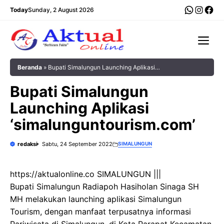
Langsung
WhatsA
Insta
Fac
Today
Sunday, 2 August 2026
ke
isi
Me
Beranda
»
Bupati Simalungun Launching Aplikasi
‘simalunguntourism.com’
Bupati Simalungun
Launching Aplikasi
‘simalunguntourism.com’
redaksi
Sabtu, 24 September 2022
SIMALUNGUN
https://aktualonline.co SIMALUNGUN |||
Bupati Simalungun Radiapoh Hasiholan Sinaga SH
MH melakukan launching aplikasi Simalungun
Tourism, dengan manfaat terpusatnya informasi
Pariwisata di Simalungun, di Kota Parapat Kecamatan