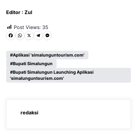
Editor : Zul
Post Views:
35
F
W
X
T
M
a
h
e
e
c
a
l
s
Aplikasi 'simalunguntourism.com'
e
Bupati Simalungun
t
e
s
Bupati Simalungun Launching Aplikasi
b
s
g
e
'simalunguntourism.com'
o
A
r
n
o
p
a
g
k
p
m
e
redaksi
r