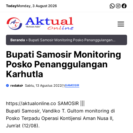
Langsung
WhatsA
Insta
Fac
Today
Monday, 3 August 2026
ke
isi
Me
Beranda
»
Bupati Samosir Monitoring Posko Penanggulangan
Karhutla
Bupati Samosir Monitoring
Posko Penanggulangan
Karhutla
redaksi
Sabtu, 13 Agustus 2022
SAMOSIR
https://aktualonline.co SAMOSIR |||
Bupati Samosir, Vandiko T. Gultom monitoring di
Posko Terpadu Operasi Kontijensi Aman Nusa II,
Jum’at (12/08).