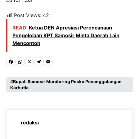
Post Views:
42
READ
Ketua DEN Apresiasi Perencanaan
Pengelolaan KPT Samosir,Minta Daerah Lain
Mencontoh
F
W
X
T
M
a
h
e
e
c
a
l
s
Bupati Samosir Monitoring Posko Penanggulangan
Karhutla
e
t
e
s
b
s
g
e
o
A
r
n
o
p
a
g
redaksi
k
p
m
e