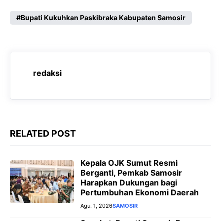
a
h
e
e
c
a
l
s
Bupati Kukuhkan Paskibraka Kabupaten Samosir
e
t
e
s
b
s
g
e
o
A
r
n
redaksi
o
p
a
g
k
p
m
e
r
RELATED POST
Kepala OJK Sumut Resmi
Berganti, Pemkab Samosir
Harapkan Dukungan bagi
Pertumbuhan Ekonomi Daerah
Agu. 1, 2026
SAMOSIR