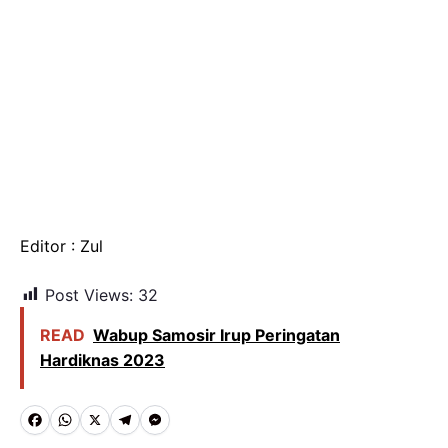
Editor : Zul
Post Views:
32
READ
Wabup Samosir Irup Peringatan
Hardiknas 2023
F
W
X
T
M