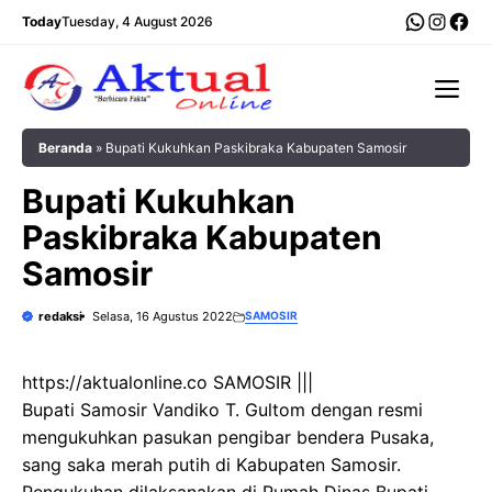
Langsung
WhatsA
Insta
Fac
Today
Tuesday, 4 August 2026
ke
isi
Me
Beranda
»
Bupati Kukuhkan Paskibraka Kabupaten Samosir
Bupati Kukuhkan
Paskibraka Kabupaten
Samosir
redaksi
Selasa, 16 Agustus 2022
SAMOSIR
https://aktualonline.co SAMOSIR |||
Bupati Samosir Vandiko T. Gultom dengan resmi
mengukuhkan pasukan pengibar bendera Pusaka,
sang saka merah putih di Kabupaten Samosir.
Pengukuhan dilaksanakan di Rumah Dinas Bupati