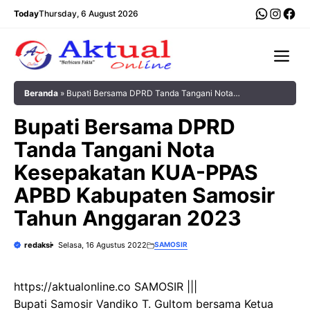
Langsung
WhatsA
Insta
Fac
Today
Thursday, 6 August 2026
ke
isi
Me
Beranda
»
Bupati Bersama DPRD Tanda Tangani Nota
Kesepakatan KUA-PPAS APBD Kabupaten Samosir Tahun
Bupati Bersama DPRD
Anggaran 2023
Tanda Tangani Nota
Kesepakatan KUA-PPAS
APBD Kabupaten Samosir
Tahun Anggaran 2023
redaksi
Selasa, 16 Agustus 2022
SAMOSIR
https://aktualonline.co SAMOSIR |||
Bupati Samosir Vandiko T. Gultom bersama Ketua