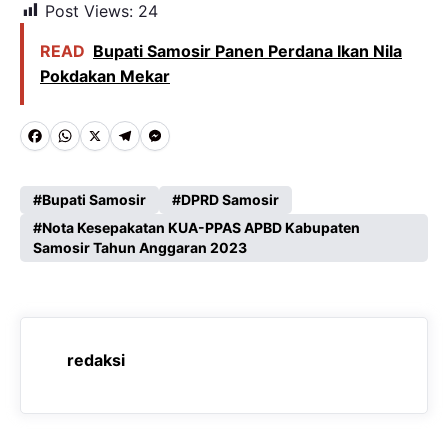
Post Views:
24
READ
Bupati Samosir Panen Perdana Ikan Nila
Pokdakan Mekar
F
W
X
T
M
a
h
e
e
c
a
l
s
Bupati Samosir
DPRD Samosir
e
Nota Kesepakatan KUA-PPAS APBD Kabupaten
t
e
s
Samosir Tahun Anggaran 2023
b
s
g
e
o
A
r
n
o
p
a
g
k
p
m
e
redaksi
r