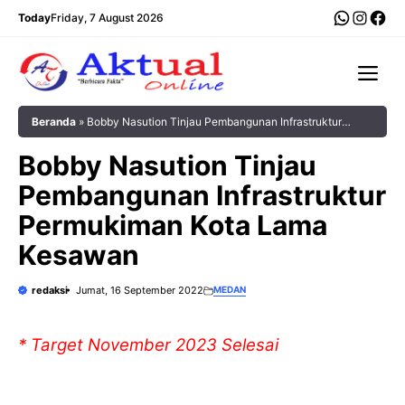
Langsung
WhatsA
Insta
Fac
Today
Friday, 7 August 2026
ke
isi
Me
Beranda
»
Bobby Nasution Tinjau Pembangunan Infrastruktur
Permukiman Kota Lama Kesawan
Bobby Nasution Tinjau
Pembangunan Infrastruktur
Permukiman Kota Lama
Kesawan
redaksi
Jumat, 16 September 2022
MEDAN
* Target November 2023 Selesai