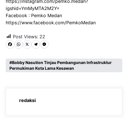
https://instagram.com/pemko.medan?
igshid=YmMyMTA2M2Y=
Facebook : Pemko Medan
https://www.facebook.com/PemkoMedan
Post Views:
22
F
W
X
T
M
a
h
e
e
c
a
l
s
Bobby Nasution Tinjau Pembangunan Infrastruktur
Permukiman Kota Lama Kesawan
e
t
e
s
b
s
g
e
o
A
r
n
o
p
a
g
redaksi
k
p
m
e
r