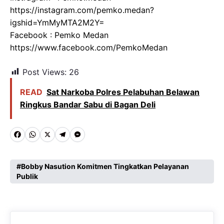
https://instagram.com/pemko.medan?
igshid=YmMyMTA2M2Y=
Facebook : Pemko Medan
https://www.facebook.com/PemkoMedan
Post Views:
26
READ
Sat Narkoba Polres Pelabuhan Belawan
Ringkus Bandar Sabu di Bagan Deli
F
W
X
T
M
a
h
e
e
c
a
l
s
Bobby Nasution Komitmen Tingkatkan Pelayanan
Publik
e
t
e
s
b
s
g
e
o
A
r
n