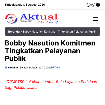
Langsung
WhatsA
Insta
Fac
Today
Monday, 3 August 2026
ke
isi
Me
Beranda
»
Bobby Nasution Komitmen Tingkatkan Pelayanan Publik
Bobby Nasution Komitmen
Tingkatkan Pelayanan
Publik
redaksi
Selasa, 9 Agustus 2022
MEDAN
*DPMPTSP Lakukan Jemput Bola Layanan Perizinan
bagi Pelaku Usaha