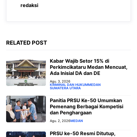
o
p
a
g
redaksi
k
p
m
e
r
RELATED POST
‎Kabar Wajib Setor 15% di
Perkimcikataru Medan Mencuat,
Ada Inisial DA dan DE
Agu. 3, 2026
KRIMINAL DAN HUKUM
MEDAN
SUMATERA UTARA
Panitia PRSU Ke-50 Umumkan
Pemenang Berbagai Kompetisi
dan Penghargaan
Agu. 2, 2026
MEDAN
PRSU ke-50 Resmi Ditutup,