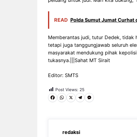
peluang untuk judi. Mari kita dukung,”
READ
Polda Sumut Jumat Curhat d
Memberantas judi, tutur Dedek, tidak
tetapi juga tanggungjawab seluruh el
masyarakat mendukung pihak kepolisi
tukasnya.|||Sahat MT Sirait
Editor: SMTS
Post Views:
25
F
W
X
T
M
a
h
e
e
c
a
l
s
e
t
e
s
redaksi