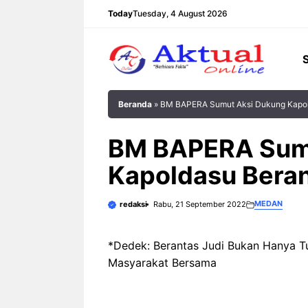
Langsung
Today
Tuesday, 4 August 2026
ke
isi
Beranda
»
BM BAPERA Sumut Aksi Dukung Kapol
BM BAPERA Sum
Kapoldasu Beran
MEDAN
redaksi
Rabu, 21 September 2022
*Dedek: Berantas Judi Bukan Hanya T
Masyarakat Bersama