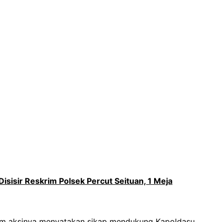
Disisir Reskrim Polsek Percut Seituan, 1 Meja
am aksinya menyatakan sikap mendukung Kapoldasu