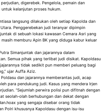
 perjudian, digerebek. Pengelola, pemain dan
n untuk kelanjutan proses hukum.
ntiasa langsung dilakukan oleh setiap Kapolda dan
 Utara. Penggerebekan judi teranyar dipimpin
njuntak di sebuah lokasi kawasan Cemara Asri yang
 ini masih memburu Apin BK yang diduga kabur keluar
Putra Simanjuntak dan jajarannya dalam
an. Semua pihak yang terlibat judi disikat. Kapoldasu
 jajarannya tidak sedikit pun memberi peluang bagi
g,” ujar Auffa Aziz.
s Poldasu dan jajarannya memberantas judi, acap
oleh para pendukung judi. Kasus yang mendera Irjen
rjudian. “Sejumlah perwira polisi pun difitnah dengan
uat seolah-olah berhubungan dan dekat dengan
i dan.hoax yang sengaja disebar orang tidak
n Polri khususnya Kapoldasu dengan isu-isu