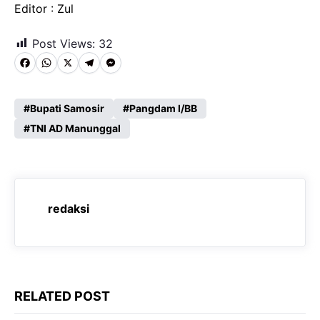
Editor : Zul
Post Views:
32
F
W
X
T
M
a
h
e
e
c
a
l
s
Bupati Samosir
Pangdam I/BB
e
TNI AD Manunggal
t
e
s
b
s
g
e
o
A
r
n
o
p
a
g
redaksi
k
p
m
e
r
RELATED POST