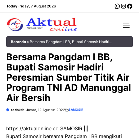
Langsung
WhatsA
Insta
Fac
Today
Friday, 7 August 2026
ke
isi
Me
Beranda
»
Bersama Pangdam I BB, Bupati Samosir Hadiri
Peresmian Sumber Titik Air Program TNI AD Manunggal Air Bersih
Bersama Pangdam I BB,
Bupati Samosir Hadiri
Peresmian Sumber Titik Air
Program TNI AD Manunggal
Air Bersih
redaksi
Jumat, 12 Agustus 2022
SAMOSIR
https://aktualonline.co SAMOSIR |||
Bupati Samosir bersama Pangdam I BB mengikuti