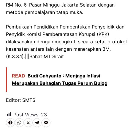
RM No. 6, Pasar Minggu Jakarta Selatan dengan
metode pembelajaran tatap muka.
Pembukaan Pendidikan Pembentukan Penyelidik dan
Penyidik Komisi Pemberantasan Korupsi (KPK)
dilaksanakan dengan mengikuti secara ketat protokol
kesehatan antara lain dengan menerapkan 3M.
(K.3.3.1).|||Sahat MT Sirait
READ
Budi Cahyanto : Menjaga Inflasi
Merupakan Bahagian Tugas Perum Bulog
Editor: SMTS
Post Views:
23
F
W
X
T
M