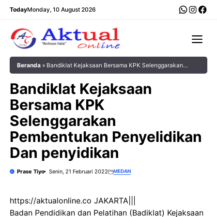
Langsung
WhatsA
Insta
Fac
Today
Monday, 10 August 2026
ke
isi
Me
Beranda
»
Bandiklat Kejaksaan Bersama KPK Selenggarakan
Pembentukan Penyelidikan Dan penyidikan
Bandiklat Kejaksaan
Bersama KPK
Selenggarakan
Pembentukan Penyelidikan
Dan penyidikan
Prase Tiyo
Senin, 21 Februari 2022
MEDAN
https://aktualonline.co JAKARTA|||
Badan Pendidikan dan Pelatihan (Badiklat) Kejaksaan