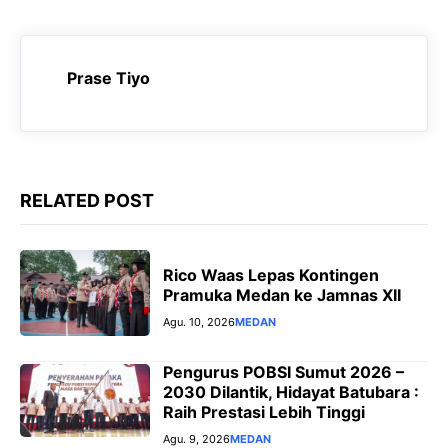
a
h
e
e
c
a
l
s
e
t
e
s
Prase Tiyo
b
s
g
e
o
A
r
n
o
p
a
g
k
p
m
e
RELATED POST
r
Rico Waas Lepas Kontingen
Pramuka Medan ke Jamnas XII
Agu. 10, 2026
MEDAN
Pengurus POBSI Sumut 2026 –
2030 Dilantik, Hidayat Batubara :
Raih Prestasi Lebih Tinggi
Agu. 9, 2026
MEDAN