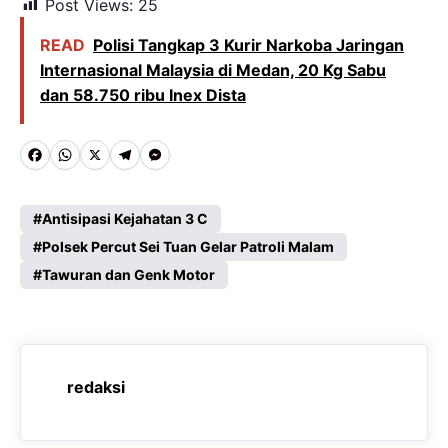
Post Views:
25
READ
Polisi Tangkap 3 Kurir Narkoba Jaringan
Internasional Malaysia di Medan, 20 Kg Sabu
dan 58.750 ribu Inex Dista
F
W
X
T
M
a
h
e
e
c
a
l
s
Antisipasi Kejahatan 3 C
e
Polsek Percut Sei Tuan Gelar Patroli Malam
t
e
s
Tawuran dan Genk Motor
b
s
g
e
o
A
r
n
o
p
a
g
k
p
m
e
redaksi
r