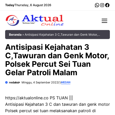
Langsung
WhatsA
Insta
Fac
Today
Thursday, 6 August 2026
ke
isi
Me
Beranda
»
Antisipasi Kejahatan 3 C,Tawuran dan Genk Motor,
Polsek Percut Sei Tuan Gelar Patroli Malam
Antisipasi Kejahatan 3
C,Tawuran dan Genk Motor,
Polsek Percut Sei Tuan
Gelar Patroli Malam
redaksi
Minggu, 4 September 2022
MEDAN
https://aktualonline.co PS TUAN |||
Antisipasi Kejahatan 3 C dan tawuran dan genk motor
Polsek percut sei tuan melaksanakan patroli di