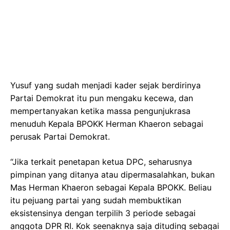
Yusuf yang sudah menjadi kader sejak berdirinya
Partai Demokrat itu pun mengaku kecewa, dan
mempertanyakan ketika massa pengunjukrasa
menuduh Kepala BPOKK Herman Khaeron sebagai
perusak Partai Demokrat.
“Jika terkait penetapan ketua DPC, seharusnya
pimpinan yang ditanya atau dipermasalahkan, bukan
Mas Herman Khaeron sebagai Kepala BPOKK. Beliau
itu pejuang partai yang sudah membuktikan
eksistensinya dengan terpilih 3 periode sebagai
anggota DPR RI. Kok seenaknya saja dituding sebagai