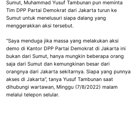
Sumut, Muhammad Yusuf Tambunan pun meminta
Tim DPP Partai Demokrat dari Jakarta turun ke
Sumut untuk menelusuri siapa dalang yang
menggerakkan aksi tersebut.
“Saya menduga jika massa yang melakukan aksi
demo di Kantor DPP Partai Demokrat di Jakarta ini
bukan dari Sumut, hanya mungkin beberapa orang
saja dari Sumut dan kemungkinan besar dari
orangnya dari Jakarta sekitarnya. Siapa yang punnya
akses di Jakarta”, tanya Yusuf Tambunan saat
dihubungi wartawan, Minggu (7/8/2022) malam
melalui telepon selular.