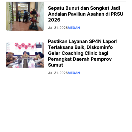
Sepatu Bunut dan Songket Jadi
Andalan Paviliun Asahan di PRSU
2026
Jul. 31, 2026
MEDAN
Pastikan Layanan SP4N Lapor!
Terlaksana Baik, Diskominfo
Gelar Coaching Clinic bagi
Perangkat Daerah Pemprov
Sumut
Jul. 31, 2026
MEDAN