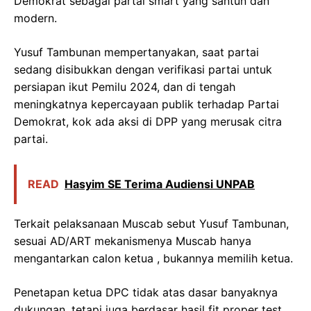
Demokrat sebagai partai smart yang santun dan
modern.
Yusuf Tambunan mempertanyakan, saat partai
sedang disibukkan dengan verifikasi partai untuk
persiapan ikut Pemilu 2024, dan di tengah
meningkatnya kepercayaan publik terhadap Partai
Demokrat, kok ada aksi di DPP yang merusak citra
partai.
READ
Hasyim SE Terima Audiensi UNPAB
Terkait pelaksanaan Muscab sebut Yusuf Tambunan,
sesuai AD/ART mekanismenya Muscab hanya
mengantarkan calon ketua , bukannya memilih ketua.
Penetapan ketua DPC tidak atas dasar banyaknya
dukungan, tetapi juga berdasar hasil fit proper test