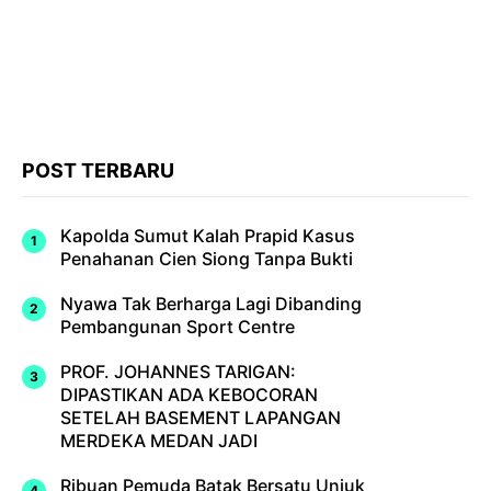
POST TERBARU
Kapolda Sumut Kalah Prapid Kasus
Penahanan Cien Siong Tanpa Bukti
Nyawa Tak Berharga Lagi Dibanding
Pembangunan Sport Centre
PROF. JOHANNES TARIGAN:
DIPASTIKAN ADA KEBOCORAN
SETELAH BASEMENT LAPANGAN
MERDEKA MEDAN JADI
Ribuan Pemuda Batak Bersatu Unjuk