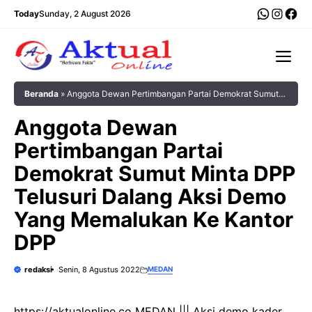
Langsung
WhatsA
Insta
Fac
Today
Sunday, 2 August 2026
ke
isi
Me
Beranda
»
Anggota Dewan Pertimbangan Partai Demokrat Sumut
Minta DPP Telusuri Dalang Aksi Demo Yang Memalukan Ke Kantor
Anggota Dewan
DPP
Pertimbangan Partai
Demokrat Sumut Minta DPP
Telusuri Dalang Aksi Demo
Yang Memalukan Ke Kantor
DPP
redaksi
Senin, 8 Agustus 2022
MEDAN
https://aktualonline.co MEDAN ||| Aksi demo kader