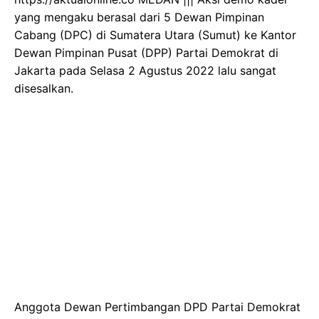
yang mengaku berasal dari 5 Dewan Pimpinan
Cabang (DPC) di Sumatera Utara (Sumut) ke Kantor
Dewan Pimpinan Pusat (DPP) Partai Demokrat di
Jakarta pada Selasa 2 Agustus 2022 lalu sangat
disesalkan.
Anggota Dewan Pertimbangan DPD Partai Demokrat