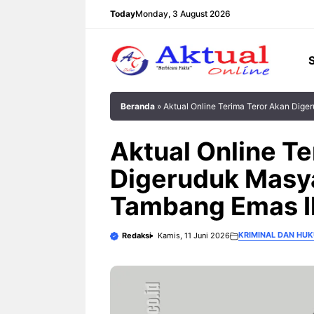
Langsung
Today
Monday, 3 August 2026
ke
isi
Beranda
»
‎Aktual Online Terima Teror Akan Di
‎Aktual Online T
Digeruduk Masy
Tambang Emas I
KRIMINAL DAN HU
Redaksi
Kamis, 11 Juni 2026