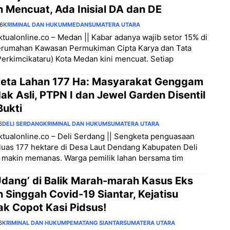
 Mencuat, Ada Inisial DA dan DE
26
KRIMINAL DAN HUKUM
MEDAN
SUMATERA UTARA
aktualonline.co – Medan || Kabar adanya wajib setor 15% di
erumahan Kawasan Permukiman Cipta Karya dan Tata
erkimcikataru) Kota Medan kini mencuat. Setiap
eta Lahan 177 Ha: Masyarakat Genggam
ak Asli, PTPN I dan Jewel Garden Disentil
Bukti
6
DELI SERDANG
KRIMINAL DAN HUKUM
SUMATERA UTARA
aktualonline.co – Deli Serdang || Sengketa penguasaan
luas 177 hektare di Desa Laut Dendang Kabupaten Deli
 makin memanas. Warga pemilik lahan bersama tim
Udang’ di Balik Marah-marah Kasus Eks
 Singgah Covid-19 Siantar, Kejatisu
ak Copot Kasi Pidsus!
6
KRIMINAL DAN HUKUM
PEMATANG SIANTAR
SUMATERA UTARA