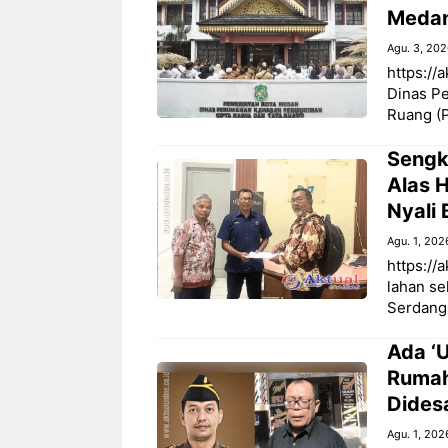
Medan
Agu. 3, 20
https://
Dinas P
Ruang (P
Sengk
Alas H
Nyali 
Agu. 1, 202
https://
lahan se
Serdang
Ada ‘
Rumah
Dides
Agu. 1, 202