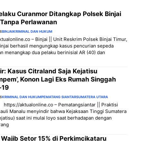
elaku Curanmor Ditangkap Polsek Binjai
 Tanpa Perlawanan
26
BINJAI
KRIMINAL DAN HUKUM
ktualonline.co – Binjai || Unit Reskrim Polsek Binjai Timur,
injai berhasil mengungkap kasus pencurian sepeda
n menangkap dua pelaku berinisial AR (40) dan
ir: Kasus Citraland Saja Kejatisu
mpem’, Konon Lagi Eks Rumah Singgah
-19
26
KRIMINAL DAN HUKUM
PEMATANG SIANTAR
SUMATERA UTARA
 https://aktualonline.co – Pematangsiantar || Praktisi
auli Manalu menyindir bahwa Kejaksaan Tinggi Sumatera
ejatisu) saat ini mulai loyo saat berhadapan dengan
rang
 Wajib Setor 15% di Perkimcikataru