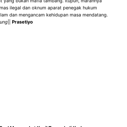
at yang bukan mafia tambang. Itupun, marahnya
emas ilegal dan oknum aparat penegak hukum
 alam dan mengancam kehidupan masa mendatang.
bung
||
Prasetiyo