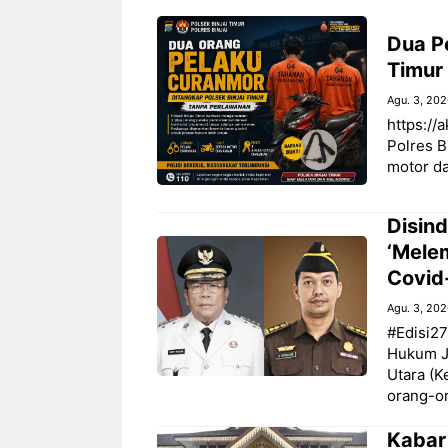
Dua P
Timur
Agu. 3, 20
https://a
Polres B
motor da
Disind
‘Mele
Covid
Agu. 3, 20
#Edisi27
Hukum J
Utara (K
orang-o
‎Kabar