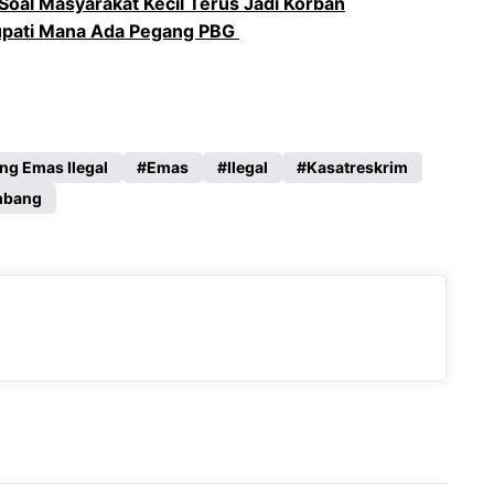
 Soal Masyarakat Kecil Terus Jadi Korban
upati Mana Ada Pegang PBG ‎
ng Emas Ilegal
Emas
Ilegal
Kasatreskrim
mbang