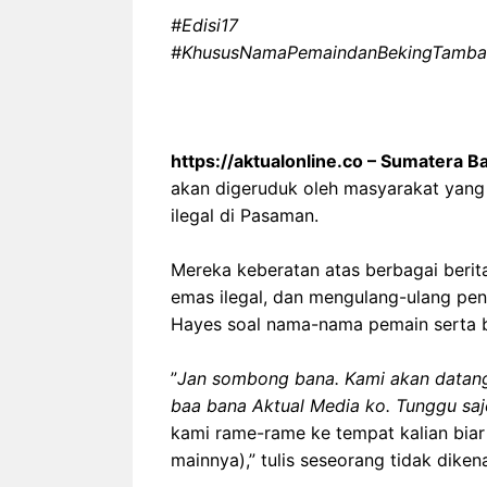
#Edisi17
‎#KhususNamaPemaindanBekingTamba
‎https://aktualonline.co – Sumatera Ba
akan digeruduk oleh masyarakat yan
ilegal di Pasaman.
‎Mereka keberatan atas berbagai berit
emas ilegal, dan mengulang-ulang pe
Hayes soal nama-nama pemain serta be
‎”
Jan sombong bana. Kami akan datang
baa bana Aktual Media ko. Tunggu sajo
kami rame-rame ke tempat kalian biar
mainnya),” tulis seseorang tidak diken