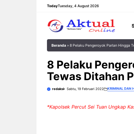
Langsung
Today
Tuesday, 4 August 2026
ke
isi
Beranda
»
8 Pelaku Pengeroyok Parlan Hingga Te
8 Pelaku Penger
Tewas Ditahan Po
KRIMINAL DAN
redaksi
Sabtu, 19 Februari 2022
*Kapolsek Percut Sei Tuan Ungkap Ka