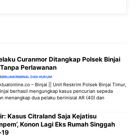
elaku Curanmor Ditangkap Polsek Binjai
 Tanpa Perlawanan
26
BINJAI
KRIMINAL DAN HUKUM
ktualonline.co – Binjai || Unit Reskrim Polsek Binjai Timur,
injai berhasil mengungkap kasus pencurian sepeda
n menangkap dua pelaku berinisial AR (40) dan
ir: Kasus Citraland Saja Kejatisu
mpem’, Konon Lagi Eks Rumah Singgah
-19