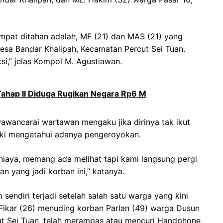
mpat ditahan adalah, MF (21) dan MAS (21) yang
sa Bandar Khalipah, Kecamatan Percut Sei Tuan.
ksi,” jelas Kompol M. Agustiawan.
Tahap II Diduga Rugikan Negara Rp6 M
awancarai wartawan mengaku jika dirinya tak ikut
ski mengetahui adanya pengeroyokan.
iaya, memang ada melihat tapi kami langsung pergi
 yang jadi korban ini,” katanya.
sendiri terjadi setelah salah satu warga yang kini
 Fikar (26) menuding korban Parlan (49) warga Dusun
ut Sei Tuan, telah merampas atau mencuri Handphone