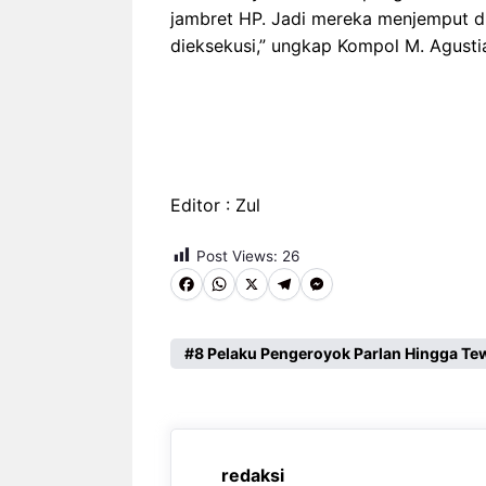
jambret HP. Jadi mereka menjemput di
dieksekusi,” ungkap Kompol M. Agusti
Editor : Zul
Post Views:
26
F
W
X
T
M
a
h
e
e
c
a
l
s
8 Pelaku Pengeroyok Parlan Hingga Tew
e
t
e
s
b
s
g
e
o
A
r
n
redaksi