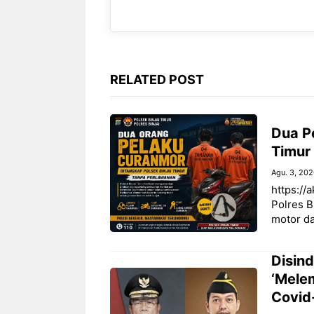
o
p
a
g
k
p
m
e
r
RELATED POST
Dua P
Timur
Agu. 3, 20
https://a
Polres B
motor da
Disind
‘Mele
Covid