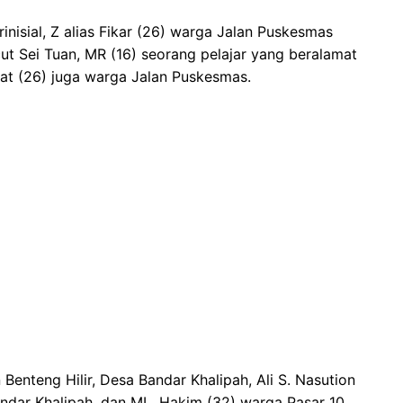
inisial, Z alias Fikar (26) warga Jalan Puskesmas
t Sei Tuan, MR (16) seorang pelajar yang beralamat
yat (26) juga warga Jalan Puskesmas.
enteng Hilir, Desa Bandar Khalipah, Ali S. Nasution
andar Khalipah, dan ML. Hakim (32) warga Pasar 10,