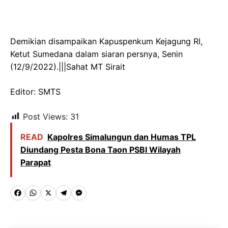
Demikian disampaikan Kapuspenkum Kejagung RI,
Ketut Sumedana dalam siaran persnya, Senin
(12/9/2022).|||Sahat MT Sirait
Editor: SMTS
Post Views:
31
READ
Kapolres Simalungun dan Humas TPL
Diundang Pesta Bona Taon PSBI Wilayah
Parapat
F
W
X
T
M
a
h
e
e