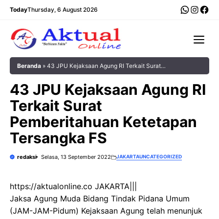
Langsung
WhatsA
Insta
Fac
Today
Thursday, 6 August 2026
ke
isi
Me
Beranda
»
43 JPU Kejaksaan Agung RI Terkait Surat
Pemberitahuan Ketetapan Tersangka FS
43 JPU Kejaksaan Agung RI
Terkait Surat
Pemberitahuan Ketetapan
Tersangka FS
redaksi
Selasa, 13 September 2022
JAKARTA
UNCATEGORIZED
https://aktualonline.co JAKARTA|||
Jaksa Agung Muda Bidang Tindak Pidana Umum
(JAM-JAM-Pidum) Kejaksaan Agung telah menunjuk