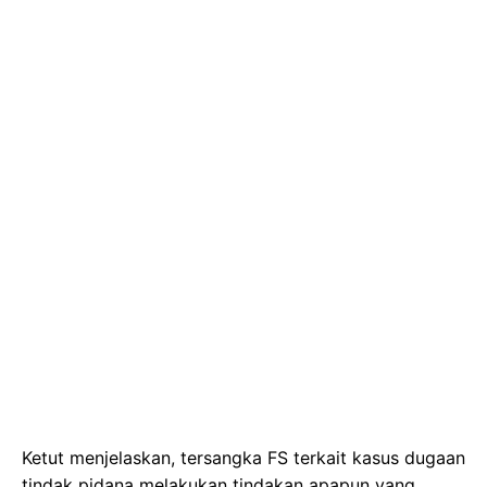
Ketut menjelaskan, tersangka FS terkait kasus dugaan
tindak pidana melakukan tindakan apapun yang