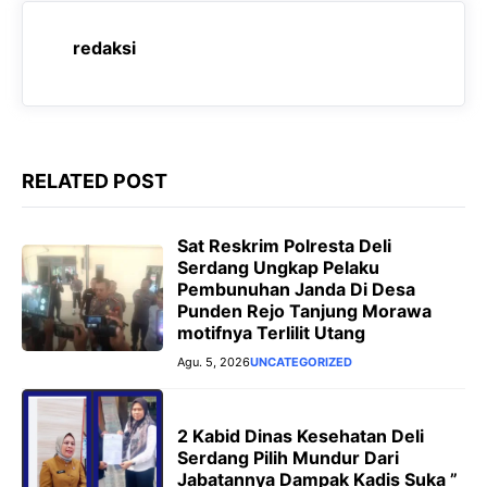
c
a
l
s
e
t
e
s
redaksi
b
s
g
e
o
A
r
n
o
p
a
g
k
p
m
e
RELATED POST
r
Sat Reskrim Polresta Deli
Serdang Ungkap Pelaku
Pembunuhan Janda Di Desa
Punden Rejo Tanjung Morawa
motifnya Terlilit Utang
Agu. 5, 2026
UNCATEGORIZED
2 Kabid Dinas Kesehatan Deli
Serdang Pilih Mundur Dari
Jabatannya Dampak Kadis Suka ”