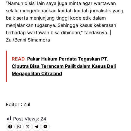
“Namun disisi lain saya juga minta agar wartawan
selalu mengedepankan kaidah kaidah jurnalistik yang
baik serta menjunjung tinggi kode etik dalam
menjalankan tugasnya. Sehingga kasus kekerasan
terhadap wartawan bisa dihindari,” tandasnya.|||
Zul/Benni Simamora
READ
Pakar Hukum Perdata Tegaskan PT.
Ciputra Bisa Terancam Pailit dalam Kasus Deli
Megapolitan Citraland
Editor : Zul
Post Views:
24
F
W
X
T
M