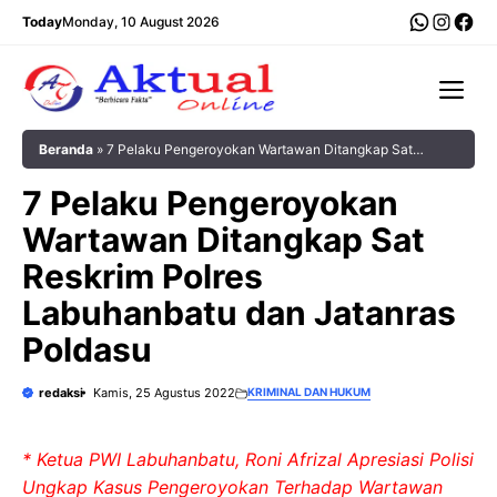
Langsung
WhatsA
Insta
Fac
Today
Monday, 10 August 2026
ke
isi
Me
Beranda
»
7 Pelaku Pengeroyokan Wartawan Ditangkap Sat
Reskrim Polres Labuhanbatu dan Jatanras Poldasu
7 Pelaku Pengeroyokan
Wartawan Ditangkap Sat
Reskrim Polres
Labuhanbatu dan Jatanras
Poldasu
redaksi
Kamis, 25 Agustus 2022
KRIMINAL DAN HUKUM
* Ketua PWI Labuhanbatu, Roni Afrizal Apresiasi Polisi
Ungkap Kasus Pengeroyokan Terhadap Wartawan