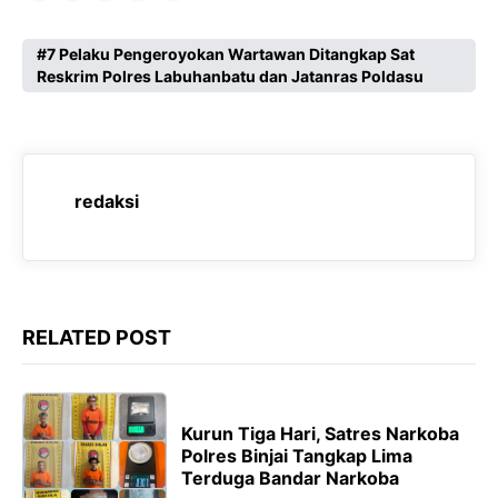
a
h
e
e
c
a
l
s
7 Pelaku Pengeroyokan Wartawan Ditangkap Sat
Reskrim Polres Labuhanbatu dan Jatanras Poldasu
e
t
e
s
b
s
g
e
o
A
r
n
o
p
a
g
redaksi
k
p
m
e
r
RELATED POST
Kurun Tiga Hari, Satres Narkoba
Polres Binjai Tangkap Lima
Terduga Bandar Narkoba