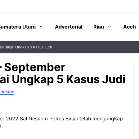
Sumatera Utara
Advertorial
Riau
Aceh
es Binjai Ungkap 5 Kasus Judi
– September
jai Ungkap 5 Kasus Judi
N HUKUM
r 2022 Sat Reskirm Polres Binjai telah mengungkap
a.