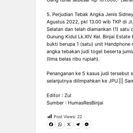
5. Perjudian Tebak Angka Jenis Sidne
Agustus 2022, pkl 13.00 wib TKP di Jl. 
Selatan dan telah diamankan (1) satu o
Gunung Kidul Lk.XIV Kel. Binjai Estate
bukti berupa 1 (satu) unit Handphon
angka tebakan judi togel beserta jum
(lima belas ribu rupiah).
Penanganan ke 5 kasus judi tersebut 
selanjutnya dilimpahkan ke JPU.||| Sa
Editor : Zul
Sumber : HumasResBinjai
Post Views:
22
F
W
X
T
M