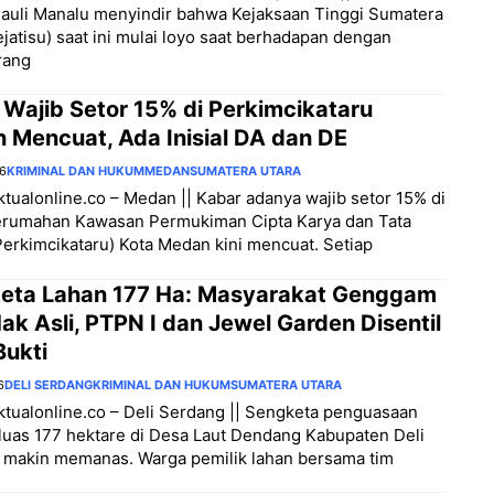
auli Manalu menyindir bahwa Kejaksaan Tinggi Sumatera
ejatisu) saat ini mulai loyo saat berhadapan dengan
rang
 Wajib Setor 15% di Perkimcikataru
 Mencuat, Ada Inisial DA dan DE
26
KRIMINAL DAN HUKUM
MEDAN
SUMATERA UTARA
aktualonline.co – Medan || Kabar adanya wajib setor 15% di
erumahan Kawasan Permukiman Cipta Karya dan Tata
erkimcikataru) Kota Medan kini mencuat. Setiap
eta Lahan 177 Ha: Masyarakat Genggam
ak Asli, PTPN I dan Jewel Garden Disentil
Bukti
6
DELI SERDANG
KRIMINAL DAN HUKUM
SUMATERA UTARA
aktualonline.co – Deli Serdang || Sengketa penguasaan
luas 177 hektare di Desa Laut Dendang Kabupaten Deli
 makin memanas. Warga pemilik lahan bersama tim