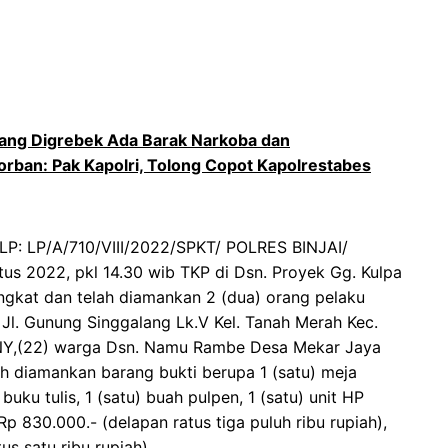
ang Digrebek Ada Barak Narkoba dan
orban: Pak Kapolri, Tolong Copot Kapolrestabes
 LP: LP/A/710/VIII/2022/SPKT/ POLRES BINJAI/
 2022, pkl 14.30 wib TKP di Dsn. Proyek Gg. Kulpa
angkat dan telah diamankan 2 (dua) orang pelaku
a Jl. Gunung Singgalang Lk.V Kel. Tanah Merah Kec.
ls NY,(22) warga Dsn. Namu Rambe Desa Mekar Jaya
lah diamankan barang bukti berupa 1 (satu) meja
uku tulis, 1 (satu) buah pulpen, 1 (satu) unit HP
p 830.000.- (delapan ratus tiga puluh ribu rupiah),
us satu ribu rupiah).