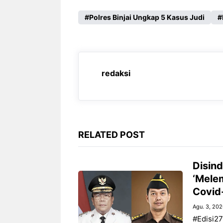
a
h
e
e
c
a
l
s
Polres Binjai Ungkap 5 Kasus Judi
e
t
e
s
b
s
g
e
o
A
r
n
redaksi
o
p
a
g
k
p
m
e
r
RELATED POST
Disind
‘Mele
Covid
Agu. 3, 20
#Edisi27