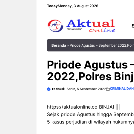
Langsung
Today
Monday, 3 August 2026
ke
isi
Beranda
»
Priode Agustus – September 2022,Polr
Priode Agustus 
2022,Polres Bin
KRIMINAL DA
redaksi
Senin, 5 September 2022
https://aktualonline.co BINJAI |||
Sejak priode Agustus hingga Septembe
5 kasus perjudian di wilayah hukumny