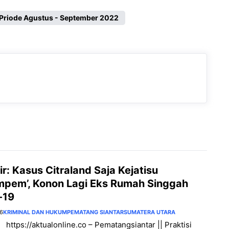
Priode Agustus - September 2022
ir: Kasus Citraland Saja Kejatisu
mpem’, Konon Lagi Eks Rumah Singgah
-19
26
KRIMINAL DAN HUKUM
PEMATANG SIANTAR
SUMATERA UTARA
 https://aktualonline.co – Pematangsiantar || Praktisi