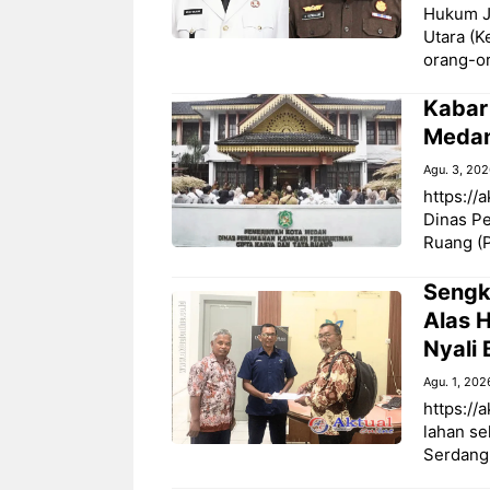
Hukum J
Utara (K
orang-o
‎Kabar
Medan
Agu. 3, 20
https://
Dinas P
Ruang (P
Sengk
Alas H
Nyali 
Agu. 1, 202
https://
lahan se
Serdang