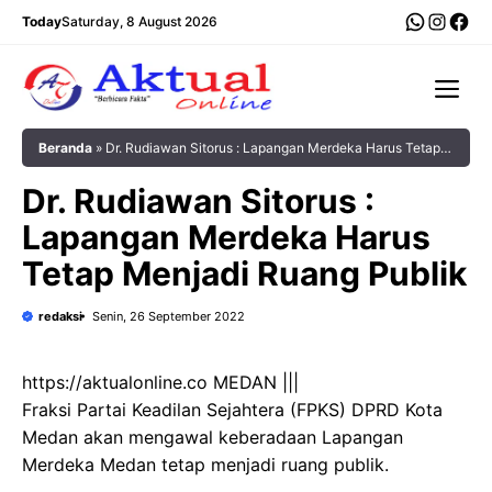
Langsung
WhatsA
Insta
Fac
Today
Saturday, 8 August 2026
ke
isi
Me
Beranda
»
Dr. Rudiawan Sitorus : Lapangan Merdeka Harus Tetap
Menjadi Ruang Publik
Dr. Rudiawan Sitorus :
Lapangan Merdeka Harus
Tetap Menjadi Ruang Publik
redaksi
Senin, 26 September 2022
https://aktualonline.co MEDAN |||
Fraksi Partai Keadilan Sejahtera (FPKS) DPRD Kota
Medan akan mengawal keberadaan Lapangan
Merdeka Medan tetap menjadi ruang publik.