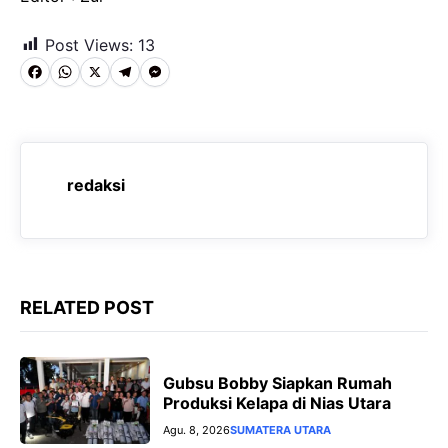
Post Views:
13
F
W
X
T
M
a
h
e
e
c
a
l
s
e
t
e
s
redaksi
b
s
g
e
o
A
r
n
o
p
a
g
k
p
m
e
RELATED POST
r
Gubsu Bobby Siapkan Rumah
Produksi Kelapa di Nias Utara
Agu. 8, 2026
SUMATERA UTARA