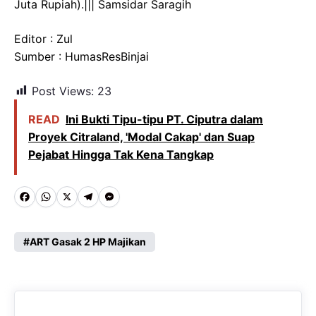
Juta Rupiah).||| Samsidar Saragih
Editor : Zul
Sumber : HumasResBinjai
Post Views:
23
READ
Ini Bukti Tipu-tipu PT. Ciputra dalam
Proyek Citraland, 'Modal Cakap' dan Suap
Pejabat Hingga Tak Kena Tangkap
F
W
X
T
M
a
h
e
e
c
a
l
s
ART Gasak 2 HP Majikan
e
t
e
s
b
s
g
e
o
A
r
n