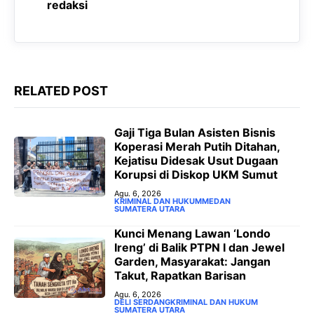
redaksi
o
p
a
g
k
p
m
e
r
RELATED POST
‎Gaji Tiga Bulan Asisten Bisnis
Koperasi Merah Putih Ditahan,
Kejatisu Didesak Usut Dugaan
Korupsi di Diskop UKM Sumut
Agu. 6, 2026
KRIMINAL DAN HUKUM
MEDAN
SUMATERA UTARA
‎Kunci Menang Lawan ‘Londo
Ireng’ di Balik PTPN I dan Jewel
Garden, Masyarakat: Jangan
Takut, Rapatkan Barisan
Agu. 6, 2026
DELI SERDANG
KRIMINAL DAN HUKUM
SUMATERA UTARA