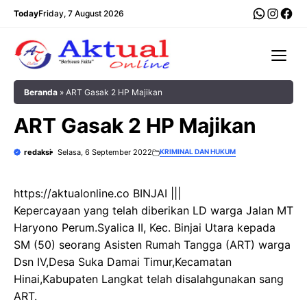
Langsung
WhatsA
Insta
Fac
Today
Friday, 7 August 2026
ke
isi
Me
Beranda
»
ART Gasak 2 HP Majikan
ART Gasak 2 HP Majikan
redaksi
Selasa, 6 September 2022
KRIMINAL DAN HUKUM
https://aktualonline.co BINJAI |||
Kepercayaan yang telah diberikan LD warga Jalan MT
Haryono Perum.Syalica II, Kec. Binjai Utara kepada
SM (50) seorang Asisten Rumah Tangga (ART) warga
Dsn IV,Desa Suka Damai Timur,Kecamatan
Hinai,Kabupaten Langkat telah disalahgunakan sang
ART.