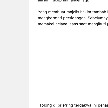
alasan,” ucap Immanuel lagi.
Yang membuat majelis hakim tambah ke
menghormati persidangan. Sebelumnya,
memakai celana jeans saat mengikuti 
“Tolong di briefring terdakwa ini pe