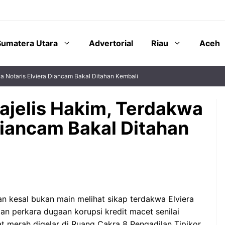
Sumatera Utara
Advertorial
Riau
Aceh
a Notaris Elviera Diancam Bakal Ditahan Kembali
ajelis Hakim, Terdakwa
Diancam Bakal Ditahan
 kesal bukan main melihat sikap terdakwa Elviera
an perkara dugaan korupsi kredit macet senilai
at merah digelar di Ruang Cakra 8 Pengadilan Tipikor