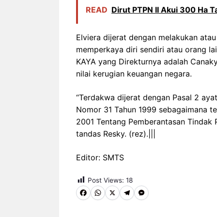
READ
Dirut PTPN II Akui 300 Ha T
Elviera dijerat dengan melakukan ata
memperkaya diri sendiri atau orang la
KAYA yang Direkturnya adalah Canaky
nilai kerugian keuangan negara.
“Terdakwa dijerat dengan Pasal 2 ayat
Nomor 31 Tahun 1999 sebagaimana t
2001 Tentang Pemberantasan Tindak Pi
tandas Resky. (rez).|||
Editor: SMTS
Post Views:
18
F
W
X
T
M
a
h
e
e