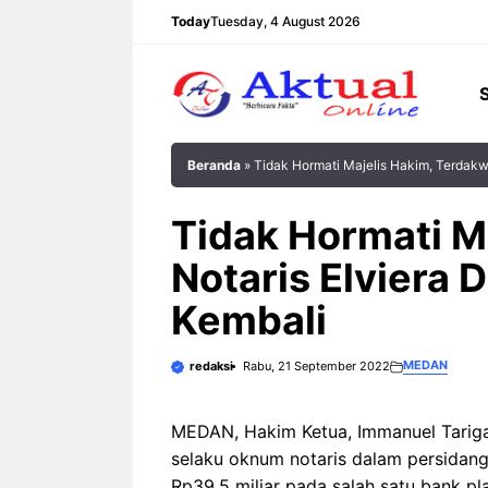
Langsung
Today
Tuesday, 4 August 2026
ke
isi
Beranda
»
Tidak Hormati Majelis Hakim, Terdakw
Tidak Hormati M
Notaris Elviera 
Kembali
MEDAN
redaksi
Rabu, 21 September 2022
MEDAN, Hakim Ketua, Immanuel Tarigan
selaku oknum notaris dalam persidang
Rp39,5 miliar pada salah satu bank pl