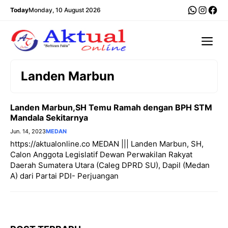
Langsung
WhatsA
Insta
Fac
Today
Monday, 10 August 2026
ke
isi
Me
Landen Marbun
Landen Marbun,SH Temu Ramah dengan BPH STM
Mandala Sekitarnya
Jun. 14, 2023
MEDAN
https://aktualonline.co MEDAN ||| Landen Marbun, SH,
Calon Anggota Legislatif Dewan Perwakilan Rakyat
Daerah Sumatera Utara (Caleg DPRD SU), Dapil (Medan
A) dari Partai PDI- Perjuangan