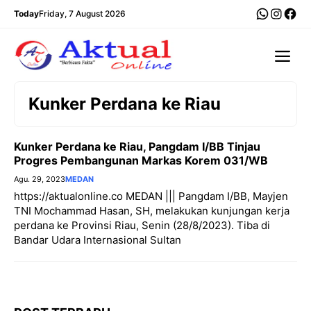
Langsung
WhatsA
Insta
Fac
Today
Friday, 7 August 2026
ke
isi
Me
Kunker Perdana ke Riau
Kunker Perdana ke Riau, Pangdam I/BB Tinjau
Progres Pembangunan Markas Korem 031/WB
Agu. 29, 2023
MEDAN
https://aktualonline.co MEDAN ||| Pangdam I/BB, Mayjen
TNI Mochammad Hasan, SH, melakukan kunjungan kerja
perdana ke Provinsi Riau, Senin (28/8/2023). Tiba di
Bandar Udara Internasional Sultan