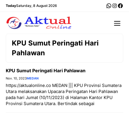
Langsung
WhatsA
Insta
Fac
Today
Saturday, 8 August 2026
ke
isi
Me
KPU Sumut Peringati Hari
Pahlawan
KPU Sumut Peringati Hari Pahlawan
Nov. 10, 2023
MEDAN
https://aktualonline.co MEDAN ||| KPU Provinsi Sumatera
Utara melaksanakan Upacara Peringatan Hari Pahlawan
pada hari Jumat (10/11/2023) di Halaman Kantor KPU
Provinsi Sumatera Utara. Bertindak sebagai