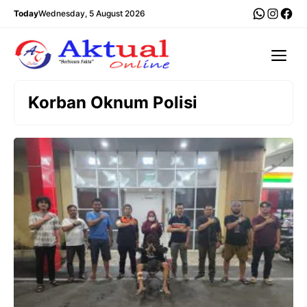
Langsung
WhatsA
Insta
Fac
Today
Wednesday, 5 August 2026
ke
isi
Me
Korban Oknum Polisi