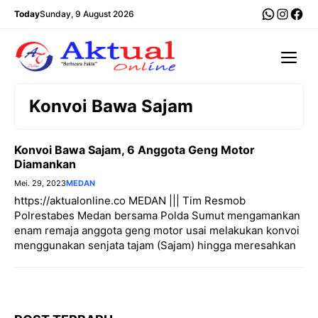
Langsung
WhatsA
Insta
Fac
Today
Sunday, 9 August 2026
ke
isi
Me
Konvoi Bawa Sajam
Konvoi Bawa Sajam, 6 Anggota Geng Motor
Diamankan
Mei. 29, 2023
MEDAN
https://aktualonline.co MEDAN ||| Tim Resmob
Polrestabes Medan bersama Polda Sumut mengamankan
enam remaja anggota geng motor usai melakukan konvoi
menggunakan senjata tajam (Sajam) hingga meresahkan