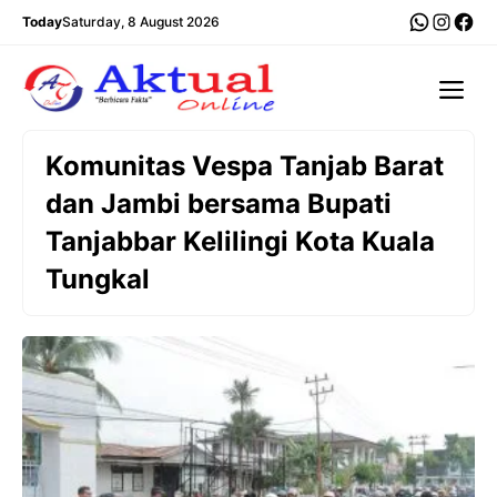
Langsung
WhatsA
Insta
Fac
Today
Saturday, 8 August 2026
ke
isi
Me
Komunitas Vespa Tanjab Barat
dan Jambi bersama Bupati
Tanjabbar Kelilingi Kota Kuala
Tungkal