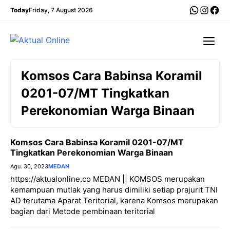
Langsung
WhatsA
Insta
Fac
Today
Friday, 7 August 2026
ke
isi
Me
Komsos Cara Babinsa Koramil
0201-07/MT Tingkatkan
Perekonomian Warga Binaan
Komsos Cara Babinsa Koramil 0201-07/MT
Tingkatkan Perekonomian Warga Binaan
Agu. 30, 2023
MEDAN
https://aktualonline.co MEDAN || KOMSOS merupakan
kemampuan mutlak yang harus dimiliki setiap prajurit TNI
AD terutama Aparat Teritorial, karena Komsos merupakan
bagian dari Metode pembinaan teritorial