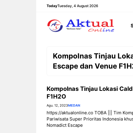
Langsung
Today
Tuesday, 4 August 2026
ke
isi
Kompolnas Tinjau Loka
Escape dan Venue F1
Kompolnas Tinjau Lokasi Cal
F1H2O
Agu. 12, 2023
MEDAN
https://aktualonline.co TOBA ||| Tim Ko
Pariwisata Super Prioritas Indonesia kh
Nomadict Escape