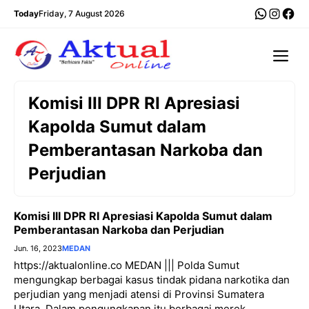
Langsung
WhatsA
Insta
Fac
Today
Friday, 7 August 2026
ke
isi
Me
Komisi III DPR RI Apresiasi
Kapolda Sumut dalam
Pemberantasan Narkoba dan
Perjudian
Komisi III DPR RI Apresiasi Kapolda Sumut dalam
Pemberantasan Narkoba dan Perjudian
Jun. 16, 2023
MEDAN
https://aktualonline.co MEDAN ||| Polda Sumut
mengungkap berbagai kasus tindak pidana narkotika dan
perjudian yang menjadi atensi di Provinsi Sumatera
Utara. Dalam pengungkapan itu berbagai merek