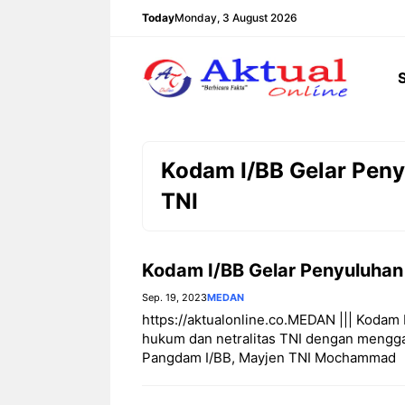
Langsung
Today
Monday, 3 August 2026
ke
isi
Kodam I/BB Gelar Peny
TNI
Kodam I/BB Gelar Penyuluhan
Sep. 19, 2023
MEDAN
https://aktualonline.co.MEDAN ||| Kodam
hukum dan netralitas TNI dengan mengg
Pangdam I/BB, Mayjen TNI Mochammad