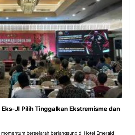
 Eks-JI Pilih Tinggalkan Ekstremisme dan
ah momentum bersejarah berlangsung di Hotel Emerald