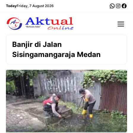
Langsung
WhatsA
Insta
Fac
Today
Friday, 7 August 2026
ke
isi
Me
Banjir di Jalan
Sisingamangaraja Medan