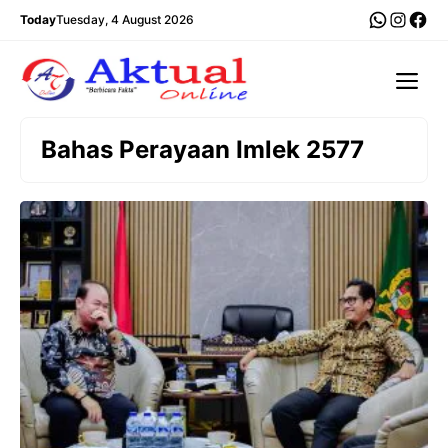
Langsung
WhatsA
Insta
Fac
Today
Tuesday, 4 August 2026
ke
isi
Me
Bahas Perayaan Imlek 2577