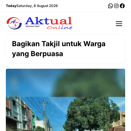
Langsung
WhatsA
Insta
Fac
Today
Saturday, 8 August 2026
ke
isi
Me
Bagikan Takjil untuk Warga
yang Berpuasa