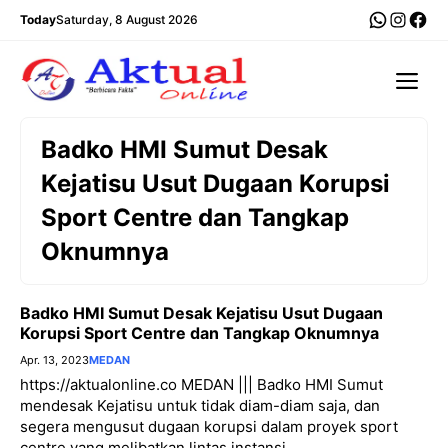
Langsung
WhatsA
Insta
Fac
Today
Saturday, 8 August 2026
ke
isi
Me
Badko HMI Sumut Desak
Kejatisu Usut Dugaan Korupsi
Sport Centre dan Tangkap
Oknumnya
Badko HMI Sumut Desak Kejatisu Usut Dugaan
Korupsi Sport Centre dan Tangkap Oknumnya
Apr. 13, 2023
MEDAN
https://aktualonline.co MEDAN ||| Badko HMI Sumut
mendesak Kejatisu untuk tidak diam-diam saja, dan
segera mengusut dugaan korupsi dalam proyek sport
centre yang melibatkan lintas instansi